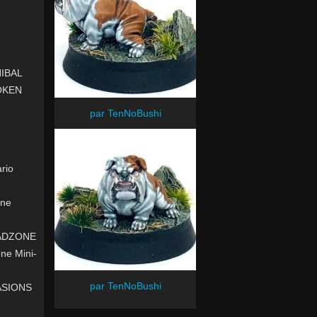
NIBAL
ROKEN
par TenNoBushi
rio
gne
EADZONE
ne Mini-
par TenNoBushi
VASIONS