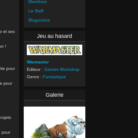
Membres
Le Staff
Blogurizine
 et ses
Jeu au hasard
n !
Warmaster
ie pour
Editeur :
Games Workshop
Genre :
Fantastique
e pour
Galerie
rojets
r pour