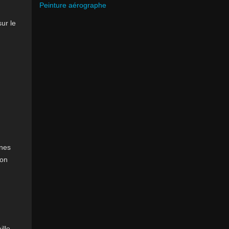
Peinture aérographe
ur le
ines
ion
ille