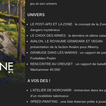
jeu et son univers
UNIVERS
LE POST-APO ET LA ZONE : le concept de la Zone
dangers mystérieux
LE CHOIX DES ARMES : la dernière et ultime saiso
AVALON, LE ROYAUME GRIMDARK ET VEGAN :
présentation de la faction Avalon pour Alkemy
GRABUGE DANS LES MARAIS : un rapport de part
Forbidden Psalm
RENCONTRE AU CREUSET : un rapport de bataill
Warhammer 40.000
A VOS DES !
L’ATELIER DE HORCHARR : immersion dans les p
d’un modéliste talentueux
SPEED-PAINTING : une liste Asterian prête à joue