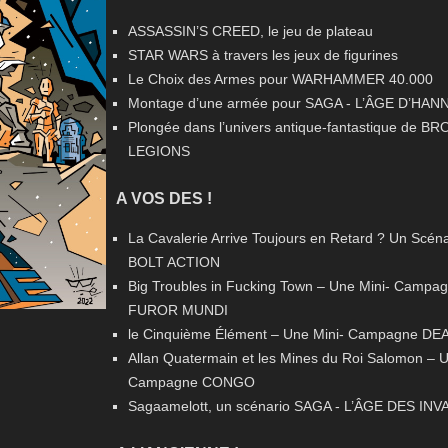
ASSASSIN’S CREED, le jeu de plateau
STAR WARS à travers les jeux de figurines
Le Choix des Armes pour WARHAMMER 40.000
Montage d’une armée pour SAGA - L’ÂGE D’HAN
Plongée dans l’univers antique-fantastique de B
LEGIONS
A VOS DES !
La Cavalerie Arrive Toujours en Retard ? Un Scéna
BOLT ACTION
Big Troubles in Fucking Town – Une Mini- Campa
FUROR MUNDI
le Cinquième Élément – Une Mini- Campagne D
Allan Quatermain et les Mines du Roi Salomon – U
Campagne CONGO
Sagaamelott, un scénario SAGA - L’ÂGE DES IN