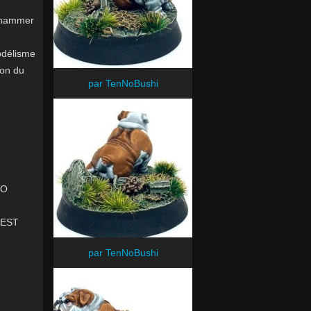
rhammer
odélisme
on du
par TenNoBushi
IO
UEST
par TenNoBushi