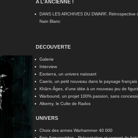
A L’ANCIENNE !
DANS LES ARCHIVES DU DWARF, Rétrospective s
Nain Blanc
DECOUVERTE
Galerie
Interview
Esoterra, un univers naissant
Caeris, un petit nouveau dans le paysage français
Khârn-Âges, d’une idée à un nouveau jeu de figur
Warbound, un projet 100% passion, sans concess
Alkemy, le Culte de Rados
UNIVERS
Choix des armes Warhammer 40 000
Epic Armageddon - Présentation et rapport de bata