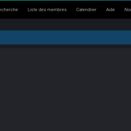
echerche
Liste des membres
Calendrier
Aide
No