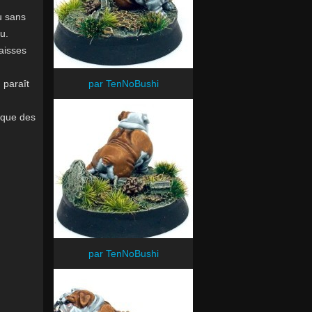
ou sans
u.
paisses
 paraît
par TenNoBushi
r que des
par TenNoBushi