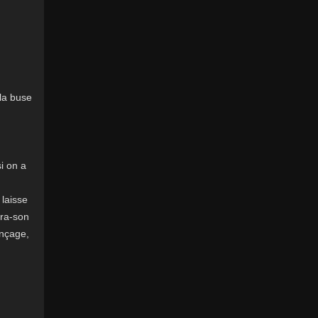
 la buse
i on a
 laisse
tra-son
inçage,