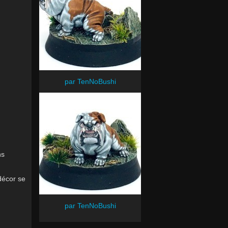
par TenNoBushi
ns
décor se
par TenNoBushi