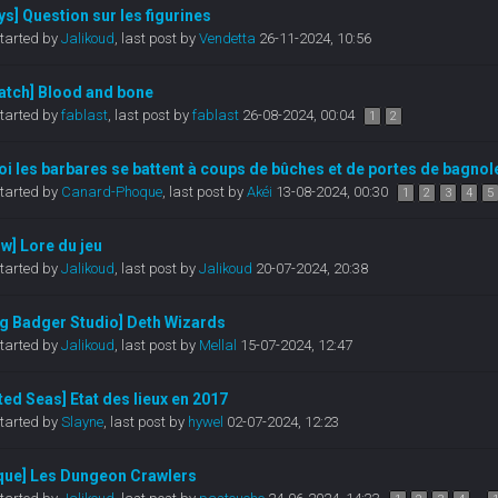
ys] Question sur les figurines
tarted by
Jalikoud
,
last post by
Vendetta
26-11-2024, 10:56
atch] Blood and bone
tarted by
fablast
,
last post by
fablast
26-08-2024, 00:04
1
2
i les barbares se battent à coups de bûches et de portes de bagnol
tarted by
Canard-Phoque
,
last post by
Akéi
13-08-2024, 00:30
1
2
3
4
5
w] Lore du jeu
tarted by
Jalikoud
,
last post by
Jalikoud
20-07-2024, 20:38
ng Badger Studio] Deth Wizards
tarted by
Jalikoud
,
last post by
Mellal
15-07-2024, 12:47
ted Seas] Etat des lieux en 2017
tarted by
Slayne
,
last post by
hywel
02-07-2024, 12:23
que] Les Dungeon Crawlers