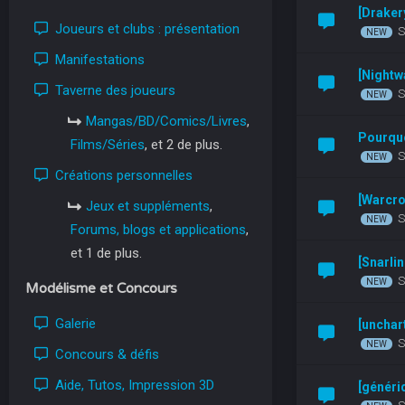
[Draker
Joueurs et clubs : présentation
S
Manifestations
[Nightw
Taverne des joueurs
S
Mangas/BD/Comics/Livres
,
Pourquo
Films/Séries
, et 2 de plus.
S
Créations personnelles
[Warcro
Jeux et suppléments
,
S
Forums, blogs et applications
,
et 1 de plus.
[Snarli
S
Modélisme et Concours
Galerie
[unchar
S
Concours & défis
Aide, Tutos, Impression 3D
[généri