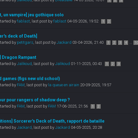
1
2
3
it, un vampire] jeu gothique solo
tarted by
fablast
,
last post by
fablast
04-05-2026, 19:52
1
2
er's deck of Death]
tarted by
petitgars
,
last post by
Jackard
03-04-2026, 21:40
...
1
2
3
4
1
y] Dragon Rampant
tarted by
Jalikoud
,
last post by
Jalikoud
01-11-2025, 00:43
1
2
3
d games (figs new old school)
tarted by
FAM
,
last post by
la queue en airain
20-09-2025, 19:57
our pour rangers of shadow deep ?
tarted by
FAM
,
last post by
FAM
17-06-2025, 21:56
1
2
itions] Sorcerer's Deck of Death, rapport de bataille
tarted by
Jackard
,
last post by
Jackard
04-05-2025, 20:28