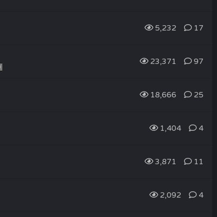
5,232
17
23,371
97
0
18,666
25
1,404
4
3,871
11
2,092
4