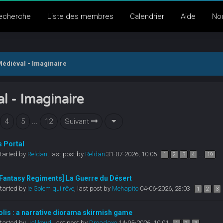
echerche
Liste des membres
Calendrier
Aide
No
édiéval - Imaginaire
l - Imaginaire
4
5
...
12
Suivant
 Portal
tarted by
Reldan
,
last post by
Reldan
31-07-2026, 10:05
...
1
2
3
4
19
 Fantasy Regiments] La Guerre du Désert
tarted by
le Golem qui rêve
,
last post by
Mehapito
04-06-2026, 23:03
1
2
3
lis : a narrative diorama skirmish game
tarted by
Jalikoud
,
last post by
Dreadaxe
14-05-2026, 10:01