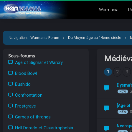
Warmania
R
Navigation
:
Warmania Forum
›
Du Moyen-âge au 14ème siècle
›
M
Sous-forums
Médiéva
Age of Sigmar et Warcry
1
2
3
Blood Bowl
Bushido
Dysma's
S
Confrontation
[Age of
Frostgrave
S
Games of thrones
Necropo
Hell Dorado et Claustrophobia
S