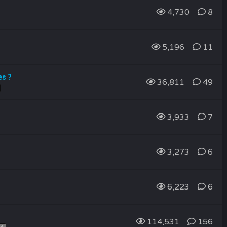
4,730
8
5,196
11
es ?
36,811
49
3,933
7
3,273
6
6,223
6
114,531
156