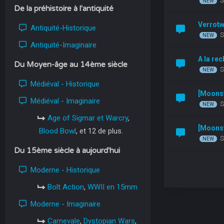
S
De la préhistoire à l'antiquité
Verrot
Antiquité-Historique
S
Antiquité-Imaginaire
A la re
Du Moyen-âge au 14ème siècle
S
Médiéval - Historique
[Moonst
Médiéval - Imaginaire
S
Age of Sigmar et Warcry
,
[Moonst
Blood Bowl
, et 12 de plus.
S
Du 15ème siècle à aujourd'hui
Moderne - Historique
Bolt Action
,
WWII en 15mm
Moderne - Imaginaire
Carnevale
,
Dystopian Wars
,