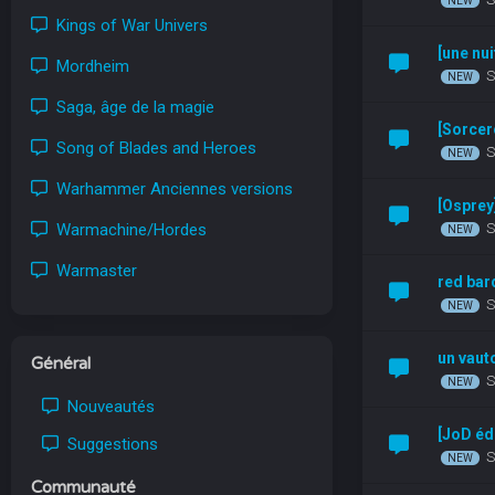
Kings of War Univers
[une nu
Mordheim
S
Saga, âge de la magie
[Sorcer
Song of Blades and Heroes
S
Warhammer Anciennes versions
[Ospre
Warmachine/Hordes
S
Warmaster
red bar
S
un vaut
Général
S
Nouveautés
[JoD éd
Suggestions
S
Communauté