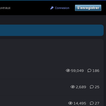
uveaux
S’enregistrer
Connexion
59,049
186
2,689
25
14,495
27