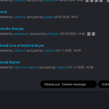
tarted by
Jalikoud
,
last post by
pastouche
24-06-2024, 14:33
...
1
2
3
4
wood
tarted by
Jalikoud
,
last post by
jojogeo
24-02-2024, 18:01
cherche d'un jeu
tarted by
gaetanpat
,
last post by
petitgars
05-02-2024, 14:43
1
2
one] Lore et histoire du jeu
tarted by
Jalikoud
,
last post by
Jalikoud
22-11-2023, 16:39
one] Starter
tarted by
Ratus Norvegicus
,
last post by
Jalikoud
01-11-2023, 16:08