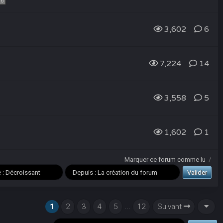
16
3,602
6
7,224
14
3,558
5
1,602
1
Marquer ce forum comme lu
/
1
2
3
4
5
...
12
Suivant