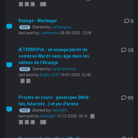
...
2
3
4
10
Ravage - Warbagar
5
Started by
Jankenpon
,
last post by
Jankenpon
03-03-2025, 12:06
ÆTERNOPIA - un voyage parmi de
16
sombres Wyrds sans-âge dans les
vallées de l'étrange
Started by
Lady Numiria
,
last post by
Bigby Wolf
10-01-2025, 22:40
1
2
Projets en cours : générique (Med-
95
fan, futuriste...) et jeu d'arène
Started by
Newlight
,
last post by
Newlight
12-12-2024, 18:13
1
...
2
3
4
10