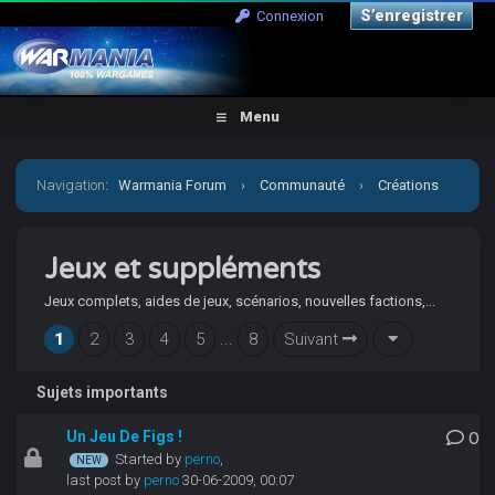
S’enregistrer
Connexion
Menu
Navigation
:
Warmania Forum
›
Communauté
›
Créations
personnelles
›
Jeux et suppléments
Jeux et suppléments
Jeux complets, aides de jeux, scénarios, nouvelles factions,...
1
2
3
4
5
...
8
Suivant
Sujets importants
Un Jeu De Figs !
0
Started by
perno
,
last post by
perno
30-06-2009, 00:07