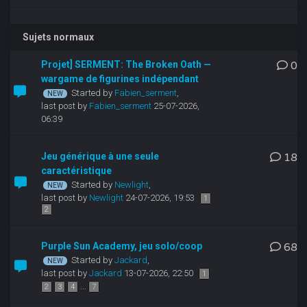
Sujets normaux
Projet] SERMENT: The Broken Oath —
0
wargame de figurines indépendant
Started by
Fabien_serment
,
last post by
Fabien_serment
25-07-2026,
06:39
Jeu générique à une seule
18
caractéristique
Started by
Newlight
,
last post by
Newlight
24-07-2026, 19:53
1
2
Purple Sun Academy, jeu solo/coop
68
Started by
Jackard
,
last post by
Jackard
13-07-2026, 22:50
1
...
2
3
4
7