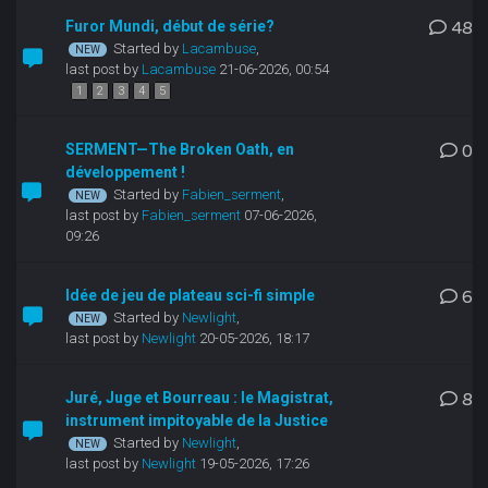
Furor Mundi, début de série?
48
Started by
Lacambuse
,
last post by
Lacambuse
21-06-2026, 00:54
1
2
3
4
5
SERMENT—The Broken Oath, en
0
développement !
Started by
Fabien_serment
,
last post by
Fabien_serment
07-06-2026,
09:26
Idée de jeu de plateau sci-fi simple
6
Started by
Newlight
,
last post by
Newlight
20-05-2026, 18:17
Juré, Juge et Bourreau : le Magistrat,
8
instrument impitoyable de la Justice
Started by
Newlight
,
last post by
Newlight
19-05-2026, 17:26