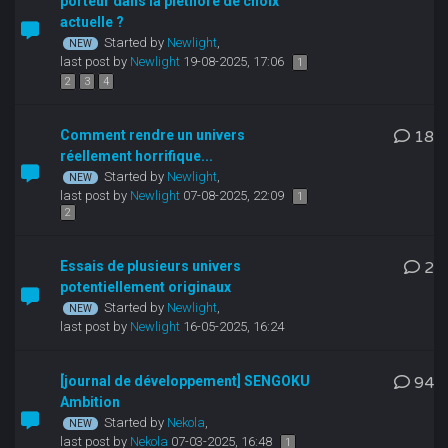
porteur dans la pléthore de choix
actuelle ?
Started by
Newlight
,
last post by
Newlight
19-08-2025, 17:06
1
2
3
4
Comment rendre un univers
18
réellement horrifique...
Started by
Newlight
,
last post by
Newlight
07-08-2025, 22:09
1
2
Essais de plusieurs univers
2
potentiellement originaux
Started by
Newlight
,
last post by
Newlight
16-05-2025, 16:24
[journal de développement] SENGOKU
94
Ambition
Started by
Nekola
,
last post by
Nekola
07-03-2025, 16:48
1