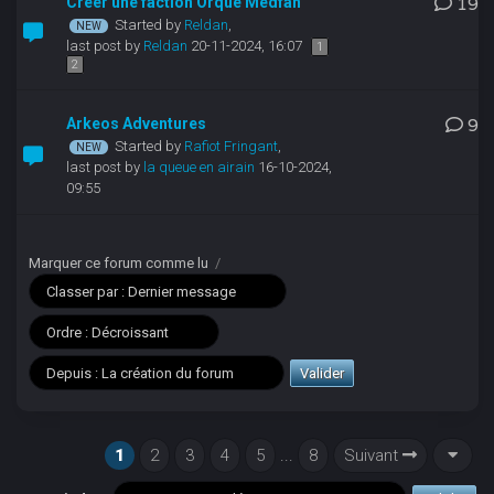
Créer une faction Orque Medfan
19
Started by
Reldan
,
last post by
Reldan
20-11-2024, 16:07
1
2
Arkeos Adventures
9
Started by
Rafiot Fringant
,
last post by
la queue en airain
16-10-2024,
09:55
Marquer ce forum comme lu
/
1
2
3
4
5
...
8
Suivant