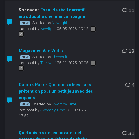
Sondage :
Essai de récit narratif
11
introductif à une mini campagne
Started by
Newlight
,
last post by
Newlight
05-05-2026, 19:12
1
2
Magazines Vae Victis
13
Started by
Theowulf
,
last post by
Theowulf
25-11-2025, 00:05
1
2
Calorik Park - Quelques idées sans
4
prétention pour un petit jeu avec des
copains
Started by
Swompy Time
,
last post by
Swompy Time
15-10-2025,
17:52
Quel univers de jeu novateur et
31