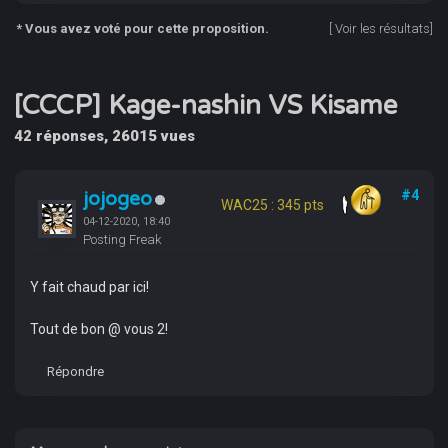
* Vous avez voté pour cette proposition.
[
Voir les résultats
]
[CCCP] Kage-nashin VS Kisame
42 réponses, 26015 vues
jojogeo
#4
WAC25 : 345 pts
04-12-2020, 18:40
Posting Freak
Y fait chaud par ici!
Tout de bon @ vous 2!
Répondre