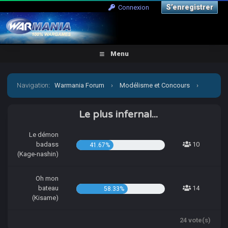
S’enregistrer
Connexion
Menu
Navigation
:
Warmania Forum
›
Modélisme et Concours
›
Concours & défis
›
[CCCP] Kage-nashin VS Kisame
Le plus infernal...
Le démon
badass
10
41.67%
(Kage-nashin)
Oh mon
bateau
14
58.33%
(Kisame)
24 vote(s)