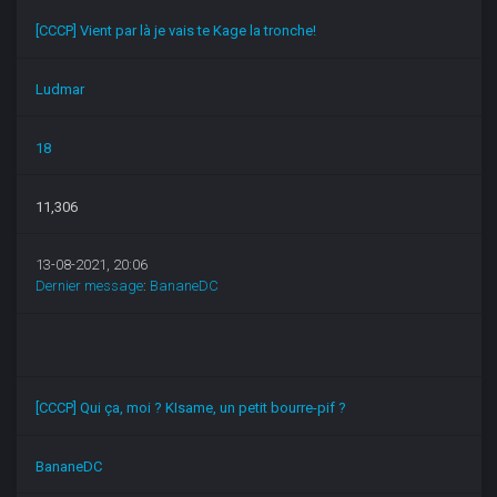
[CCCP] Vient par là je vais te Kage la tronche!
Ludmar
18
11,306
13-08-2021, 20:06
Dernier message
:
BananeDC
[CCCP] Qui ça, moi ? KIsame, un petit bourre-pif ?
BananeDC