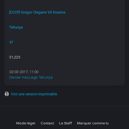
[CCCP] Gregor Clegane VS Kisame
Telrunya
47
31,225
02-03-2017, 11:00
Dernier message
:
Telrunya
Voir une version imprimable
Mode léger
Contact
Le Staff
Marquer comme lu