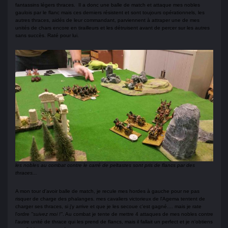
fantassins légers thraces. Il a donc une balle de match et attaque mes nobles
gaulois par le flanc mais ces derniers résistent et sont toujours opérationnels, les
autres thraces, aidés de leur commandant, parviennent à attraper une de mes
unités de chars encore en tirailleurs et les détruisent avant de percer sur les autres
sans succès. Raté pour lui.
les nobles au combat contre le carré de peltastes sont pris de flancs par des
thraces...
A mon tour d'avoir balle de match, je recule mes hordes à gauche pour ne pas
risquer de charge des phalanges. mes cavaliers victorieux de l'Agema tentent de
charger ses thraces, si j'y arrive et que je les secoue c'est gagné.... mais je rate
l'ordre
"suivez moi !"
. Au combat je tente de mettre 4 attaques de mes nobles contre
l'autre unité de thrace qui les prend de flancs, mais il fallait un perfect et je n'obtiens