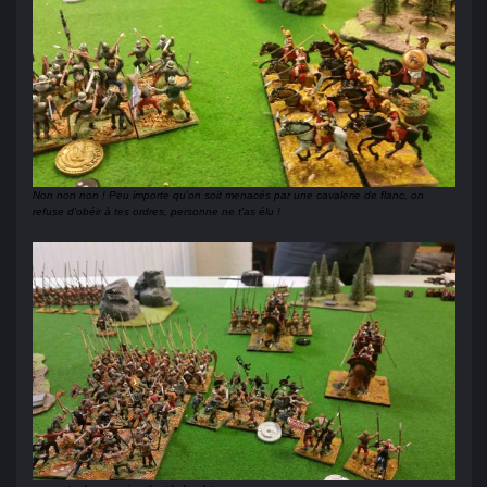
Non non non ! Peu importe qu'on soit menacés par une cavalerie de flanc, on
refuse d'obéir à tes ordres, personne ne t'as élu !