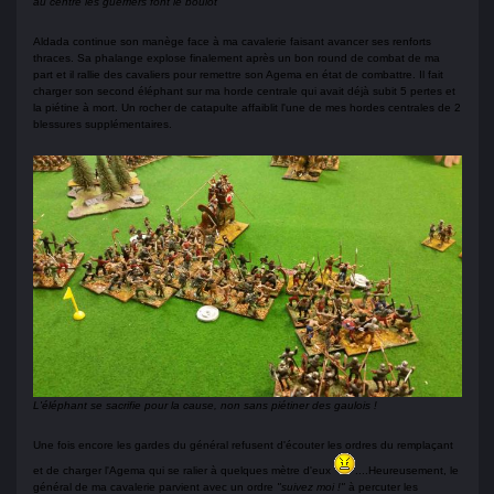
au centre les guerriers font le boulot
Aldada continue son manège face à ma cavalerie faisant avancer ses renforts
thraces. Sa phalange explose finalement après un bon round de combat de ma
part et il rallie des cavaliers pour remettre son Agema en état de combattre. Il fait
charger son second éléphant sur ma horde centrale qui avait déjà subit 5 pertes et
la piétine à mort. Un rocher de catapulte affaiblit l'une de mes hordes centrales de 2
blessures supplémentaires.
L'éléphant se sacrifie pour la cause, non sans piétiner des gaulois !
Une fois encore les gardes du général refusent d'écouter les ordres du remplaçant
et de charger l'Agema qui se ralier à quelques mètre d'eux
....Heureusement, le
général de ma cavalerie parvient avec un ordre
"suivez moi !"
à percuter les