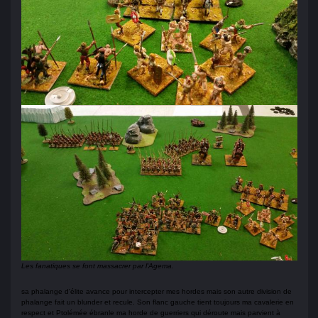
Les fanatiques se font massacrer par l'Agema.
sa phalange d'élite avance pour intercepter mes hordes mais son autre division de
phalange fait un blunder et recule. Son flanc gauche tient toujours ma cavalerie en
respect et Ptolémée ébranle ma horde de guerriers qui déroute mais parvient à