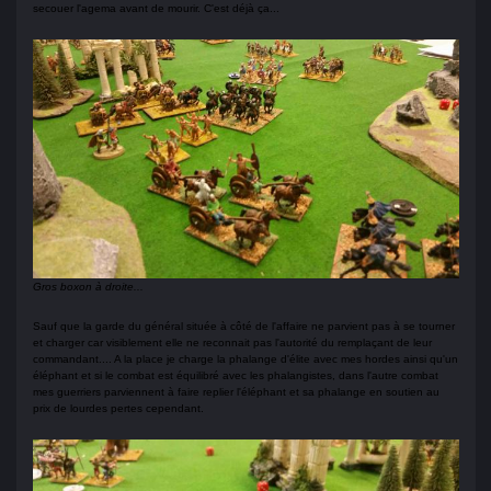
secouer l'agema avant de mourir. C'est déjà ça...
Gros boxon à droite...
Sauf que la garde du général située à côté de l'affaire ne parvient pas à se tourner
et charger car visiblement elle ne reconnait pas l'autorité du remplaçant de leur
commandant.... A la place je charge la phalange d'élite avec mes hordes ainsi qu'un
éléphant et si le combat est équilibré avec les phalangistes, dans l'autre combat
mes guerriers parviennent à faire replier l'éléphant et sa phalange en soutien au
prix de lourdes pertes cependant.