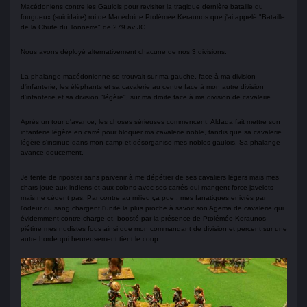
Macédoniens contre les Gaulois pour revisiter la tragique dernière bataille du
fougueux (suicidaire) roi de Macédoine Ptolémée Keraunos que j'ai appelé "Bataille
de la Chute du Tonnerre" de 279 av JC.
Nous avons déployé alternativement chacune de nos 3 divisions.
La phalange macédonienne se trouvait sur ma gauche, face à ma division
d'infanterie, les éléphants et sa cavalerie au centre face à mon autre division
d'infanterie et sa division "légère", sur ma droite face à ma division de cavalerie.
Après un tour d'avance, les choses sérieuses commencent. Aldada fait mettre son
infanterie légère en carré pour bloquer ma cavalerie noble, tandis que sa cavalerie
légère s'insinue dans mon camp et désorganise mes nobles gaulois. Sa phalange
avance doucement.
Je tente de riposter sans parvenir à me dépétrer de ses cavaliers légers mais mes
chars joue aux indiens et aux colons avec ses carrés qui mangent force javelots
mais ne cèdent pas. Par contre au milieu ça pue : mes fanatiques enivrés par
l'odeur du sang chargent l'unité la plus proche à savoir son Agema de cavalerie qui
évidemment contre charge et, boosté par la présence de Ptolémée Keraunos
piétine mes nudistes fous ainsi que mon commandant de division et percent sur une
autre horde qui heureusement tient le coup.