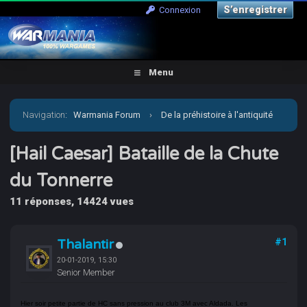
S’enregistrer
Connexion
Menu
Navigation
:
Warmania Forum
›
De la préhistoire à l'antiquité
›
Antiquité-Historique
›
[Hail Caesar] Bataille de la
[Hail Caesar] Bataille de la Chute
du Tonnerre
Chute du Tonnerre
11 réponses, 14424 vues
Thalantir
#1
20-01-2019, 15:30
Senior Member
Hier soir petite partie de HC sans pression au club 3M avec Aldada. Les