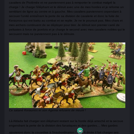
cavaliers de Ptolémée et ne parviennent pas à remporter le combat malgré la
charge ! Je charge l'éléphant et le détruit avec une de mes hordes et je reforme un
semblant de ligne au centre et à gauche. Mes cavaliers parviennent cependant à
secouer l'unité entraînant la perte de sa division de cavalerie et donc la fuite de
Keraunos qui est battu au combat et se replie. Je ne le poursuit pas. Mes chars et
mes archers continuent de se déployer pour tirer. Je détruit son premier carré de
peltastes à force de javelots et je charge le second avec mes cavaliers nobles qui le
secouent mais ne parviennent pas à le détruire.
Ce satané Keraunos et son Agema refusent de mourir !
Là Aldada fait charger son éléphant restant sur la horde déjà amoché et la secoue
engendrant la perte de la division des fanatiques et des gardes.... Mes gardes
ajouteront donc la couardise à l'insubordination !
A droite il fait charger ses