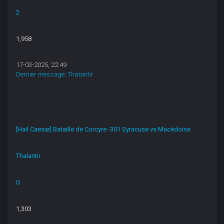
2
1,958
17-03-2025, 22:49
Dernier message
:
Thalantir
[Hail Caesar] Bataille de Corcyre -301 Syracuse vs Macédoine
Thalantir
0
1,303