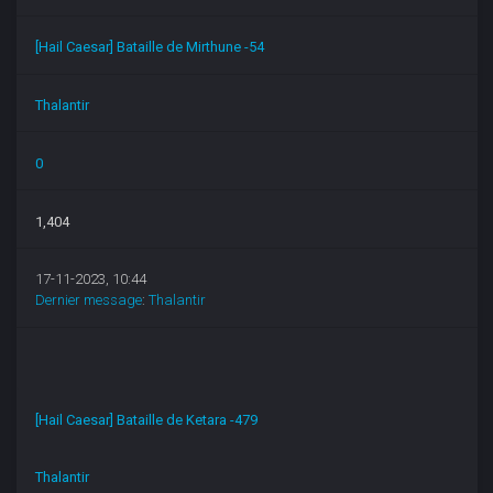
[Hail Caesar] Bataille de Mirthune -54
Thalantir
0
1,404
17-11-2023, 10:44
Dernier message
:
Thalantir
[Hail Caesar] Bataille de Ketara -479
Thalantir