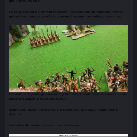
que 2 blessures sur 4.
Du coup, c'est au tour de mon adversaire. Deuxième balle de match pour Aldada
qui ne la manque pas cette fois et parvient à secouer mes nobles et mes chars....
Les renforts de phalanges arrivent trop tard mais de toute façon les thraces ont fait
basculer la bataille et les gaulois replient.
Super partie vraiment sympathique et serrée jusqu'au bout, un grand merci à
Aldada !
Les ordres de bataille pour ceux que ça intéresse :