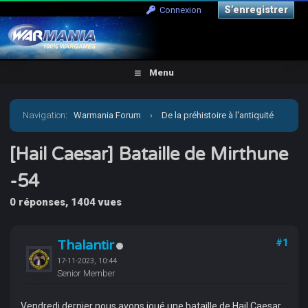
S’enregistrer
Connexion
Menu
Navigation
:
Warmania Forum
›
De la préhistoire à l'antiquité
›
Antiquité-Historique
›
[Hail Caesar] Bataille de
[Hail Caesar] Bataille de Mirthune
-54
Mirthune -54
0 réponses, 1404 vues
Thalantir
#1
17-11-2023, 10:44
Senior Member
Vendredi dernier nous avons joué une bataille de Hail Caesar,