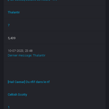
Thalantir
7
5,439
10-07-2023, 23:48
Dernier message
:
Thalantir
[Hail Caesar] Du rifif dans le rif
Celtish Scotty
1