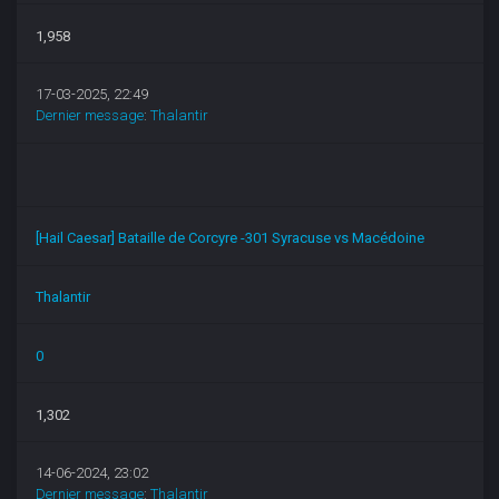
1,958
17-03-2025, 22:49
Dernier message
:
Thalantir
[Hail Caesar] Bataille de Corcyre -301 Syracuse vs Macédoine
Thalantir
0
1,302
14-06-2024, 23:02
Dernier message
:
Thalantir