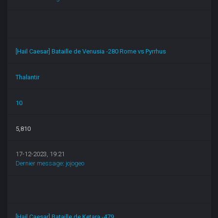
[Hail Caesar] Bataille de Venusia -280 Rome vs Pyrrhus
Thalantir
10
5,810
17-12-2023, 19:21
Dernier message
:
jojogeo
[Hail Caesar] Bataille de Ketara -479