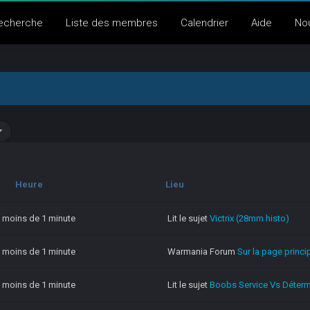
echerche
Liste des membres
Calendrier
Aide
No
Heure
Lieu
 a moins de 1 minute
Lit le sujet
Victrix (28mm histo)
 a moins de 1 minute
Warmania Forum
Sur la page princi
 a moins de 1 minute
Lit le sujet
Boobs Service Vs Détermi