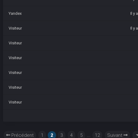
Yandex
Il y
Visiteur
Il y
Visiteur
Visiteur
Visiteur
Visiteur
Visiteur
Précédent
1
2
3
4
5
...
12
Suivant