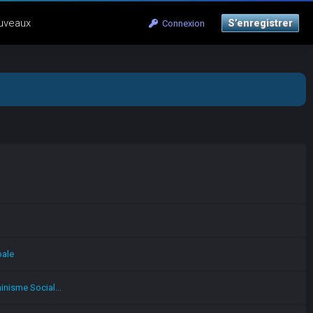
uveaux
S’enregistrer
Connexion
pale
nisme Social...