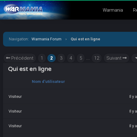
Warmania
R
Navigation
:
Warmania Forum
›
Qui est en ligne
Précédent
1
2
3
4
5
...
12
Suivant
Qui est en ligne
Nom d’utilisateur
Visiteur
Il y
Visiteur
Il y
Visiteur
Il y