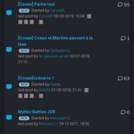
[Conan] Partie test
55
Started by
Cyrus33
,
last post by
Cyrus33
03-02-2019, 13:38
1
...
2
3
4
6
[Conan] Conan et Martine passent à la
1
tévé
Started by
Syntaxerror
,
last post by
la queue en airain
30-07-2018,
21:15
[Conan]scénario 1
63
Started by
coyote
,
last post by
Solelfik
31-03-2018, 21:41
1
...
2
3
4
7
Mythic Battles JDR
0
Started by
Monsieur H
,
last post by
Monsieur H
29-12-2017, 18:50