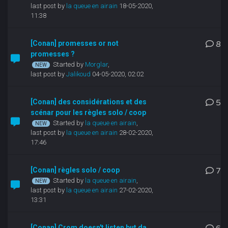
last post by
la queue en airain
18-05-2020,
11:38
[Conan] promesses or not
8
promesses ?
Started by
Morglar
,
last post by
Jalikoud
04-05-2020, 02:02
[Conan] des considérations et des
5
scénar pour les règles solo / coop
Started by
la queue en airain
,
last post by
la queue en airain
28-02-2020,
17:46
[Conan] règles solo / coop
7
Started by
la queue en airain
,
last post by
la queue en airain
27-02-2020,
13:31
[Conan] Crom doesn't listen but da