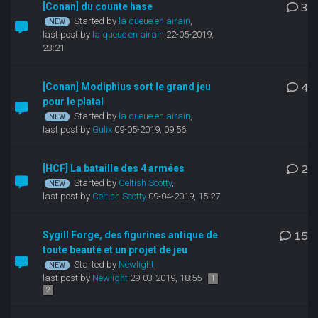
[Conan] du counte hase
3
Started by
la queue en airain
,
last post by
la queue en airain
22-05-2019,
23:21
[Conan] Modiphius sort le grand jeu
4
pour le platal
Started by
la queue en airain
,
last post by
Gulix
09-05-2019, 09:56
[HCF] La bataille des 4 armées
2
Started by
Celtish Scotty
,
last post by
Celtish Scotty
09-04-2019, 15:27
Sygill Forge, des figurines antique de
15
toute beauté et un projet de jeu
Started by
Newlight
,
last post by
Newlight
29-03-2019, 18:55
1
2