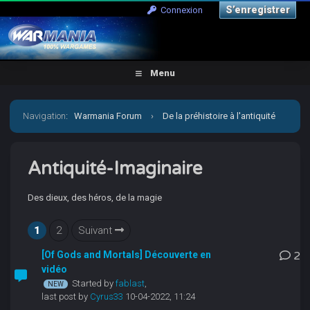
S’enregistrer
Connexion
Menu
Navigation
:
Warmania Forum
›
De la préhistoire à l'antiquité
›
Antiquité-Imaginaire
Antiquité-Imaginaire
Des dieux, des héros, de la magie
1
2
Suivant
[Of Gods and Mortals] Découverte en
2
vidéo
Started by
fablast
,
last post by
Cyrus33
10-04-2022, 11:24