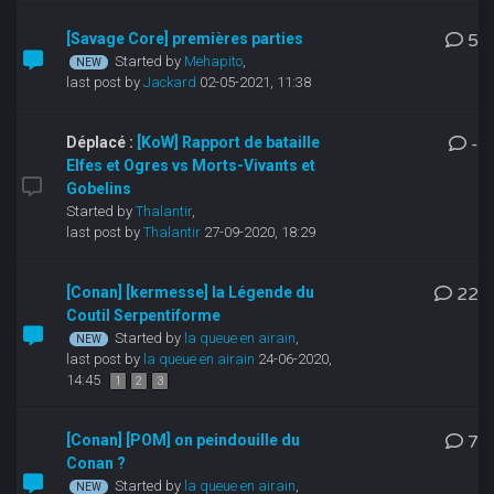
[Savage Core] premières parties
5
Started by
Mehapito
,
last post by
Jackard
02-05-2021, 11:38
Déplacé :
[KoW] Rapport de bataille
-
Elfes et Ogres vs Morts-Vivants et
Gobelins
Started by
Thalantir
,
last post by
Thalantir
27-09-2020, 18:29
[Conan] [kermesse] la Légende du
22
Coutil Serpentiforme
Started by
la queue en airain
,
last post by
la queue en airain
24-06-2020,
14:45
1
2
3
[Conan] [POM] on peindouille du
7
Conan ?
Started by
la queue en airain
,