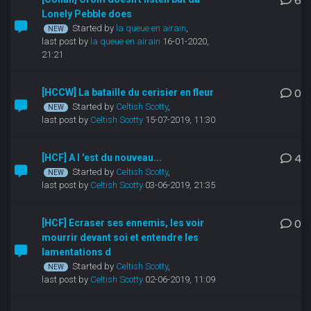
6
Lonely Pebble does
Started by
la queue en airain
,
last post by
la queue en airain
16-01-2020,
21:21
[HCCW] La bataille du cerisier en fleur
0
Started by
Celtish Scotty
,
last post by
Celtish Scotty
15-07-2019, 11:30
[HCF] A l 'est du nouveau...
4
Started by
Celtish Scotty
,
last post by
Celtish Scotty
03-06-2019, 21:35
[HCF] Ecraser ses ennemis, les voir
0
mourrir devant soi et entendre les
lamentations d
Started by
Celtish Scotty
,
last post by
Celtish Scotty
02-06-2019, 11:09