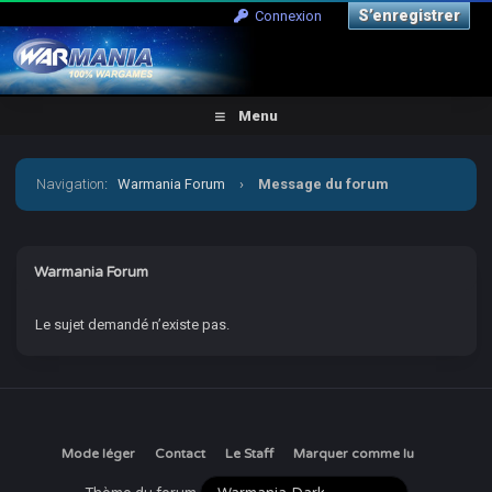
S’enregistrer
Connexion
Menu
Navigation
:
Warmania Forum
›
Message du forum
Warmania Forum
Le sujet demandé n’existe pas.
Mode léger
Contact
Le Staff
Marquer comme lu