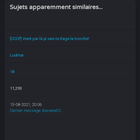
Sujets apparemment similaires...
[CCCP] Vient par là je vais te Kage la tronche!
Ludmar
18
11,293
13-08-2021, 20:06
Dernier message
:
BananeDC