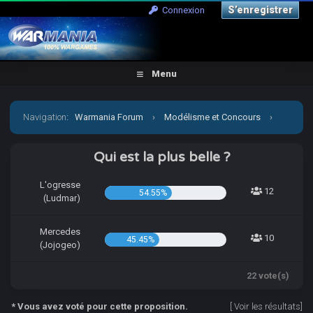
S’enregistrer
Connexion
Menu
Navigation
:
Warmania Forum
›
Modélisme et Concours
›
Concours & défis
›
[CCCP] Vient par la mon petit Jojo!
Qui est la plus belle ?
L'ogresse
12
54.55%
(Ludmar)
Mercedes
10
45.45%
(Jojogeo)
22 vote(s)
* Vous avez voté pour cette proposition.
[
Voir les résultats
]