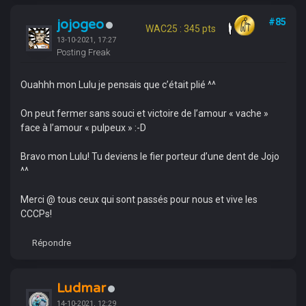
jojogeo
#85
WAC25 : 345 pts
13-10-2021, 17:27
Posting Freak
Ouahhh mon Lulu je pensais que c’était plié ^^
On peut fermer sans souci et victoire de l’amour « vache »
face à l’amour « pulpeux » :-D
Bravo mon Lulu! Tu deviens le fier porteur d’une dent de Jojo
^^
Merci @ tous ceux qui sont passés pour nous et vive les
CCCPs!
Répondre
Ludmar
14-10-2021, 12:29