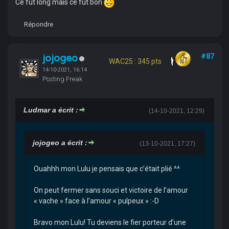
Ce fut long mais ce fut bon
Répondre
jojogeo
#87
WAC25 : 345 pts
14-10-2021, 16:14
Posting Freak
Ludmar a écrit :
(14-10-2021, 12:29)
jojogeo a écrit :
(13-10-2021, 17:27)
Ouahhh mon Lulu je pensais que c’était plié ^^
On peut fermer sans souci et victoire de l’amour
« vache » face à l’amour « pulpeux » :-D
Bravo mon Lulu! Tu deviens le fier porteur d’une