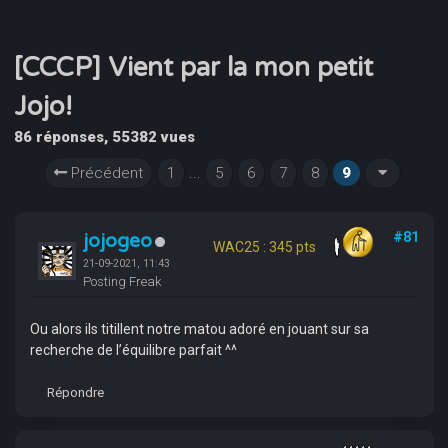
[CCCP] Vient par la mon petit
Jojo!
86 réponses, 55382 vues
Précédent
1
...
5
6
7
8
9
jojogeo
#81
WAC25 : 345 pts
21-09-2021, 11:43
Posting Freak
Ou alors ils titillent notre matou adoré en jouant sur sa
recherche de l’équilibre parfait ^^
Répondre