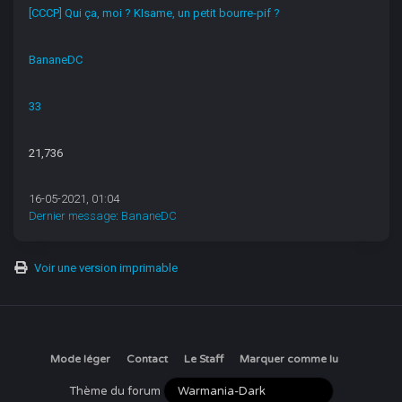
[CCCP] Qui ça, moi ? KIsame, un petit bourre-pif ?
BananeDC
33
21,736
16-05-2021, 01:04
Dernier message
:
BananeDC
Voir une version imprimable
Mode léger
Contact
Le Staff
Marquer comme lu
Thème du forum