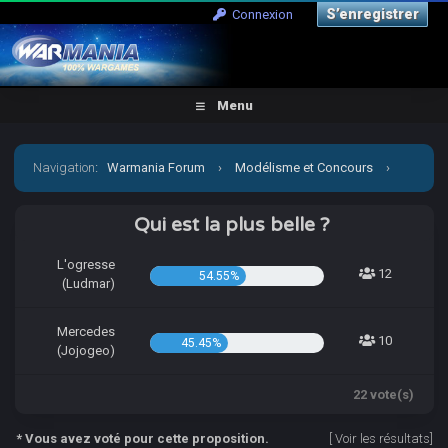
S’enregistrer
Connexion
Menu
Navigation
:
Warmania Forum
›
Modélisme et Concours
›
Concours & défis
›
[CCCP] Vient par la mon petit Jojo!
Qui est la plus belle ?
L'ogresse
12
54.55%
(Ludmar)
Mercedes
10
45.45%
(Jojogeo)
22 vote(s)
* Vous avez voté pour cette proposition.
[
Voir les résultats
]