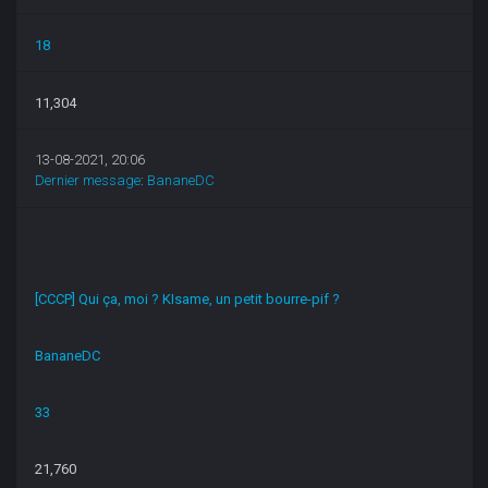
18
11,304
13-08-2021, 20:06
Dernier message
:
BananeDC
[CCCP] Qui ça, moi ? KIsame, un petit bourre-pif ?
BananeDC
33
21,760