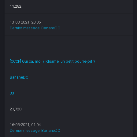
11,282
13-08-2021, 20:06
Dernier message
:
BananeDC
[CCCP] Qui ça, moi ? KIsame, un petit bourre-pif ?
BananeDC
33
21,720
16-05-2021, 01:04
Dernier message
:
BananeDC