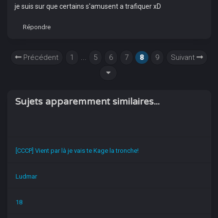
je suis sur que certains s'amusent a trafiquer xD
Répondre
Précédent
1
...
5
6
7
8
9
Suivant
Sujets apparemment similaires...
[CCCP] Vient par là je vais te Kage la tronche!
Ludmar
18