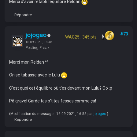
Merci d'avoir rétabli l'équilibre Reldan
Répondre
jojogeo
#73
WAC25 : 345 pts
16-09-2021, 16:48
Posting Freak
Merci mon Reldan ^^
On se tabasse avec le Lulu
C’est quoi cet équilibre où t’es devant mon Lulu? Oo :p
Pô grave! Garde tes p’tites fesses comme ça!
(Modification du message : 16-09-2021, 16:55 par
jojogeo
.)
Répondre