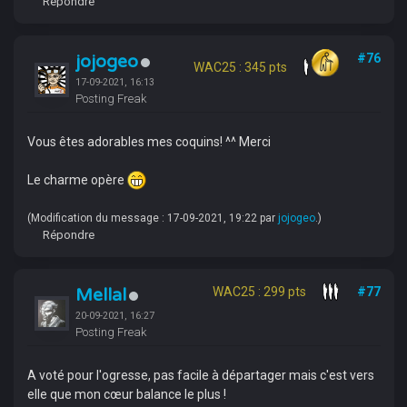
Répondre
jojogeo
#76
WAC25 : 345 pts
17-09-2021, 16:13
Posting Freak
Vous êtes adorables mes coquins! ^^ Merci
Le charme opère
(Modification du message : 17-09-2021, 19:22 par
jojogeo
.)
Répondre
Mellal
WAC25 : 299 pts
#77
20-09-2021, 16:27
Posting Freak
A voté pour l'ogresse, pas facile à départager mais c'est vers
elle que mon cœur balance le plus !