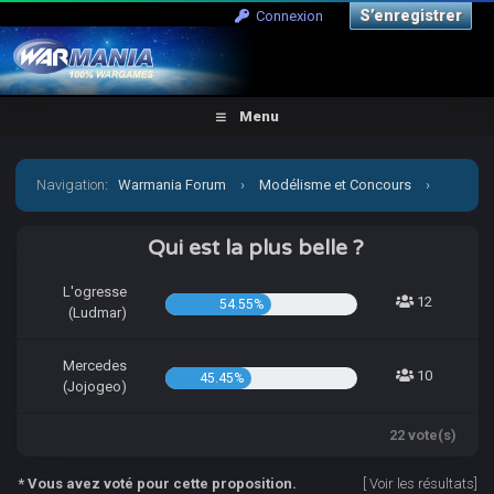
S’enregistrer
Connexion
Menu
Navigation
:
Warmania Forum
›
Modélisme et Concours
›
Concours & défis
›
[CCCP] Vient par la mon petit Jojo!
Qui est la plus belle ?
L'ogresse
12
54.55%
(Ludmar)
Mercedes
10
45.45%
(Jojogeo)
22 vote(s)
* Vous avez voté pour cette proposition.
[
Voir les résultats
]