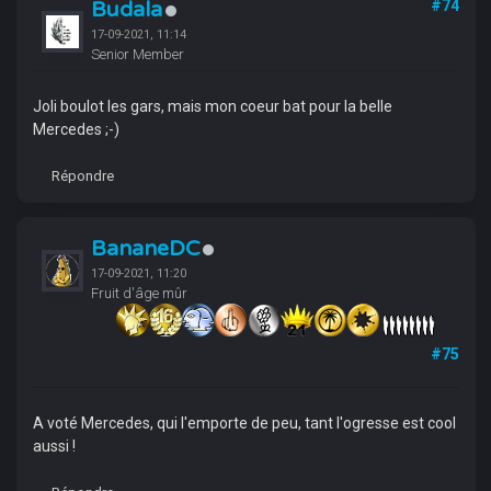
Budala
#74
17-09-2021, 11:14
Senior Member
Joli boulot les gars, mais mon coeur bat pour la belle
Mercedes ;-)
Répondre
BananeDC
17-09-2021, 11:20
Fruit d'âge mûr
#75
A voté Mercedes, qui l'emporte de peu, tant l'ogresse est cool
aussi !