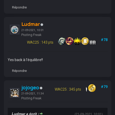
Répondre
Ludmar
21-09-2021, 10:01
Posting Freak
#78
WAC25 : 143 pts
Yes back à l'équilibre!!
Répondre
jojogeo
#79
WAC25 : 345 pts
21-09-2021, 11:34
Posting Freak
Ludmar a écrit :
(21-09-2021, 10:01)