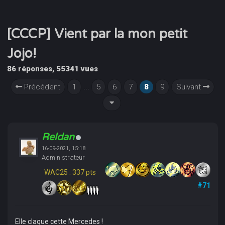
[CCCP] Vient par la mon petit
Jojo!
86 réponses, 55341 vues
Précédent
1
...
5
6
7
8
9
Suivant
Reldan
16-09-2021, 15:18
Administrateur
WAC25 : 337 pts
#71
Elle claque cette Mercedes !