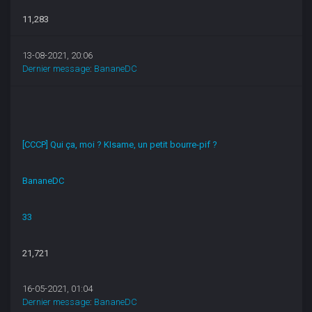
11,283
13-08-2021, 20:06
Dernier message
:
BananeDC
[CCCP] Qui ça, moi ? KIsame, un petit bourre-pif ?
BananeDC
33
21,721
16-05-2021, 01:04
Dernier message
:
BananeDC