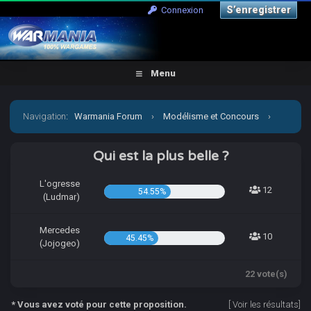
S’enregistrer
Connexion
Menu
Navigation
:
Warmania Forum
›
Modélisme et Concours
›
Concours & défis
›
[CCCP] Vient par la mon petit Jojo!
Qui est la plus belle ?
L'ogresse
12
54.55%
(Ludmar)
Mercedes
10
45.45%
(Jojogeo)
22 vote(s)
* Vous avez voté pour cette proposition.
[
Voir les résultats
]