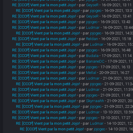
RE: [CCCP] Vient par la mon petit Jojo!
- par
GeyseR
- 16-09-2021, 13:11
RE: [CCCP] Vient par la mon petit Jojo!
- par
jojogeo
- 16-09-2021, 13:3
RE: [CCCP] Vient par la mon petit Jojo!
- par
GeyseR
- 16-09-2021, 13:41
RE: [CCCP] Vient par la mon petit Jojo!
- par
jojogeo
- 16-09-2021, 13:43
RE: [CCCP] Vient par la mon petit Jojo!
- par
Ludmar
- 16-09-2021, 13:44
RE: [CCCP] Vient par la mon petit Jojo!
- par
jojogeo
- 16-09-2021, 14:3
RE: [CCCP] Vient par la mon petit Jojo!
- par
Reldan
- 16-09-2021, 15:18
RE: [CCCP] Vient par la mon petit Jojo!
- par
Ludmar
- 16-09-2021, 15:
RE: [CCCP] Vient par la mon petit Jojo!
- par
jojogeo
- 16-09-2021, 16:48
RE: [CCCP] Vient par la mon petit Jojo!
- par
Budala
- 17-09-2021, 11:14
RE: [CCCP] Vient par la mon petit Jojo!
- par
BananeDC
- 17-09-2021, 11
RE: [CCCP] Vient par la mon petit Jojo!
- par
jojogeo
- 17-09-2021, 16:13
RE: [CCCP] Vient par la mon petit Jojo!
- par
Mellal
- 20-09-2021, 16:27
RE: [CCCP] Vient par la mon petit Jojo!
- par
Ludmar
- 21-09-2021, 10:01
RE: [CCCP] Vient par la mon petit Jojo!
- par
jojogeo
- 21-09-2021, 11:3
RE: [CCCP] Vient par la mon petit Jojo!
- par
Ludmar
- 21-09-2021, 11:39
RE: [CCCP] Vient par la mon petit Jojo!
- par
jojogeo
- 21-09-2021, 11:43
RE: [CCCP] Vient par la mon petit Jojo!
- par
Skyrraahh
- 21-09-2021, 20
RE: [CCCP] Vient par la mon petit Jojo!
- par
jojogeo
- 21-09-2021, 22:2
RE: [CCCP] Vient par la mon petit Jojo!
- par
Ludmar
- 13-10-2021, 13:59
RE: [CCCP] Vient par la mon petit Jojo!
- par
jojogeo
- 13-10-2021, 17:27
RE: [CCCP] Vient par la mon petit Jojo!
- par
Ludmar
- 14-10-2021, 12:
RE: [CCCP] Vient par la mon petit Jojo!
- par
jojogeo
- 14-10-2021, 16