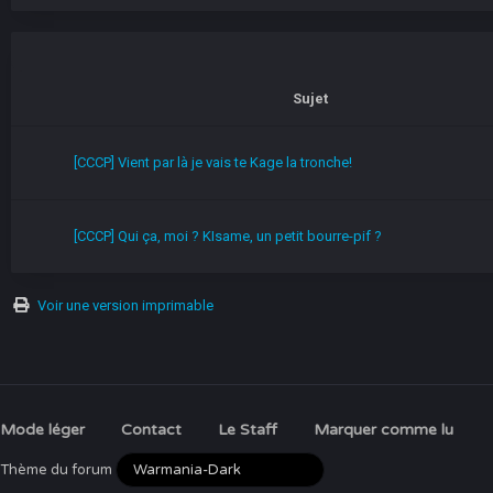
Sujet
[CCCP] Vient par là je vais te Kage la tronche!
[CCCP] Qui ça, moi ? KIsame, un petit bourre-pif ?
Voir une version imprimable
Mode léger
Contact
Le Staff
Marquer comme lu
Thème du forum