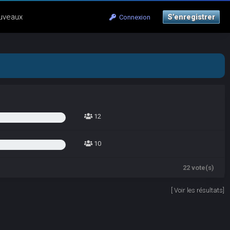
uveaux
S’enregistrer
Connexion
12
10
22 vote(s)
[
Voir les résultats
]