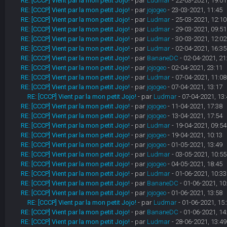
RE: [CCCP] Vient par la mon petit Jojo!
- par
Ludmar
- 22-03-2021, 19:01
RE: [CCCP] Vient par la mon petit Jojo!
- par
jojogeo
- 23-03-2021, 11:45
RE: [CCCP] Vient par la mon petit Jojo!
- par
Ludmar
- 25-03-2021, 12:10
RE: [CCCP] Vient par la mon petit Jojo!
- par
Ludmar
- 29-03-2021, 09:51
RE: [CCCP] Vient par la mon petit Jojo!
- par
Ludmar
- 30-03-2021, 12:02
RE: [CCCP] Vient par la mon petit Jojo!
- par
Ludmar
- 02-04-2021, 16:35
RE: [CCCP] Vient par la mon petit Jojo!
- par
BananeDC
- 02-04-2021, 21
RE: [CCCP] Vient par la mon petit Jojo!
- par
jojogeo
- 02-04-2021, 23:11
RE: [CCCP] Vient par la mon petit Jojo!
- par
Ludmar
- 07-04-2021, 11:08
RE: [CCCP] Vient par la mon petit Jojo!
- par
jojogeo
- 07-04-2021, 13:17
RE: [CCCP] Vient par la mon petit Jojo!
- par
Ludmar
- 07-04-2021, 13:
RE: [CCCP] Vient par la mon petit Jojo!
- par
jojogeo
- 11-04-2021, 17:38
RE: [CCCP] Vient par la mon petit Jojo!
- par
jojogeo
- 13-04-2021, 17:54
RE: [CCCP] Vient par la mon petit Jojo!
- par
Ludmar
- 19-04-2021, 09:54
RE: [CCCP] Vient par la mon petit Jojo!
- par
jojogeo
- 19-04-2021, 10:13
RE: [CCCP] Vient par la mon petit Jojo!
- par
jojogeo
- 01-05-2021, 13:49
RE: [CCCP] Vient par la mon petit Jojo!
- par
Ludmar
- 03-05-2021, 10:55
RE: [CCCP] Vient par la mon petit Jojo!
- par
jojogeo
- 04-05-2021, 18:45
RE: [CCCP] Vient par la mon petit Jojo!
- par
Ludmar
- 01-06-2021, 10:33
RE: [CCCP] Vient par la mon petit Jojo!
- par
BananeDC
- 01-06-2021, 10
RE: [CCCP] Vient par la mon petit Jojo!
- par
jojogeo
- 01-06-2021, 13:58
RE: [CCCP] Vient par la mon petit Jojo!
- par
Ludmar
- 01-06-2021, 15:
RE: [CCCP] Vient par la mon petit Jojo!
- par
BananeDC
- 01-06-2021, 14
RE: [CCCP] Vient par la mon petit Jojo!
- par
Ludmar
- 28-06-2021, 13:49