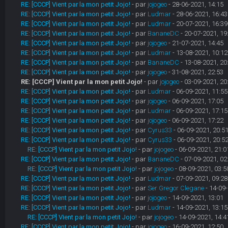
RE: [CCCP] Vient par la mon petit Jojo!
- par
jojogeo
- 28-06-2021, 14:15
RE: [CCCP] Vient par la mon petit Jojo!
- par
Ludmar
- 28-06-2021, 16:43
RE: [CCCP] Vient par la mon petit Jojo!
- par
Ludmar
- 20-07-2021, 16:39
RE: [CCCP] Vient par la mon petit Jojo!
- par
BananeDC
- 20-07-2021, 19
RE: [CCCP] Vient par la mon petit Jojo!
- par
jojogeo
- 21-07-2021, 14:45
RE: [CCCP] Vient par la mon petit Jojo!
- par
Ludmar
- 13-08-2021, 10:12
RE: [CCCP] Vient par la mon petit Jojo!
- par
BananeDC
- 13-08-2021, 20
RE: [CCCP] Vient par la mon petit Jojo!
- par
jojogeo
- 31-08-2021, 22:53
RE: [CCCP] Vient par la mon petit Jojo!
- par
jojogeo
- 03-09-2021, 20
RE: [CCCP] Vient par la mon petit Jojo!
- par
Ludmar
- 06-09-2021, 11:55
RE: [CCCP] Vient par la mon petit Jojo!
- par
jojogeo
- 06-09-2021, 17:05
RE: [CCCP] Vient par la mon petit Jojo!
- par
Ludmar
- 06-09-2021, 17:15
RE: [CCCP] Vient par la mon petit Jojo!
- par
jojogeo
- 06-09-2021, 17:22
RE: [CCCP] Vient par la mon petit Jojo!
- par
Cyrus33
- 06-09-2021, 20:5
RE: [CCCP] Vient par la mon petit Jojo!
- par
Cyrus33
- 06-09-2021, 20:5
RE: [CCCP] Vient par la mon petit Jojo!
- par
jojogeo
- 06-09-2021, 21:0
RE: [CCCP] Vient par la mon petit Jojo!
- par
BananeDC
- 07-09-2021, 02
RE: [CCCP] Vient par la mon petit Jojo!
- par
jojogeo
- 08-09-2021, 03:5
RE: [CCCP] Vient par la mon petit Jojo!
- par
Ludmar
- 07-09-2021, 09:28
RE: [CCCP] Vient par la mon petit Jojo!
- par
Ser Gregor Clegane
- 14-09-
RE: [CCCP] Vient par la mon petit Jojo!
- par
jojogeo
- 14-09-2021, 13:01
RE: [CCCP] Vient par la mon petit Jojo!
- par
Ludmar
- 14-09-2021, 13:15
RE: [CCCP] Vient par la mon petit Jojo!
- par
jojogeo
- 14-09-2021, 14:4
RE: [CCCP] Vient par la mon petit Jojo!
- par
jojogeo
- 16-09-2021, 12:50