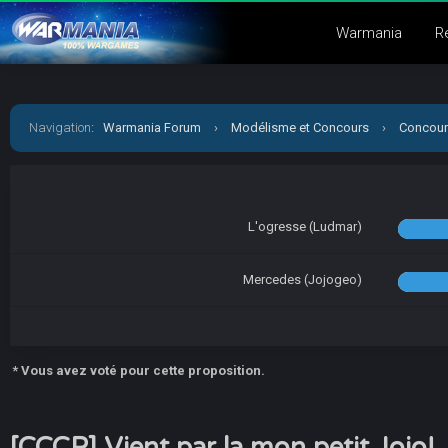
Warmania
R
Navigation
:
Warmania Forum
›
Modélisme et Concours
›
Concour
L'ogresse (Ludmar)
Mercedes (Jojogeo)
* Vous avez voté pour cette proposition.
[CCCP] Vient par la mon petit Jojo!