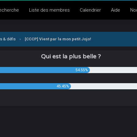
echerche
Liste des membres
Calendrier
Aide
No
s & défis
›
[CCCP] Vient par la mon petit Jojo!
Qui est la plus belle ?
54.55%
45.45%