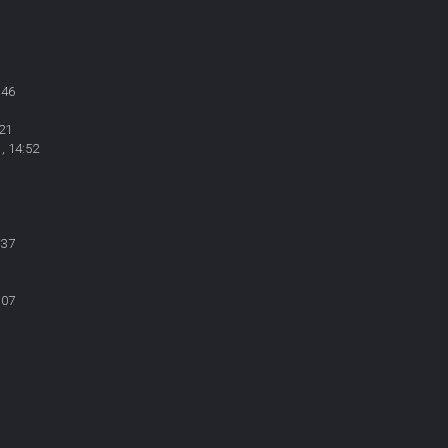
:46
21
, 14:52
:37
:07
1