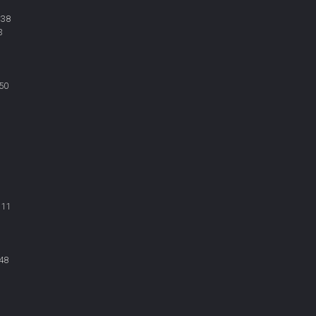
:38
3
50
:11
48