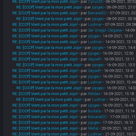
RE: [CCCP] Vient par la mon petit Jojo!
- par
Cyrus33
- 06-09-2021, 20:5
RE: [CCCP] Vient par la mon petit Jojo!
- par
jojogeo
- 06-09-2021, 21:0
RE: [CCCP] Vient par la mon petit Jojo!
- par
BananeDC
- 07-09-2021, 02
RE: [CCCP] Vient par la mon petit Jojo!
- par
jojogeo
- 08-09-2021, 03:5
RE: [CCCP] Vient par la mon petit Jojo!
- par
Ludmar
- 07-09-2021, 09:28
RE: [CCCP] Vient par la mon petit Jojo!
- par
Ser Gregor Clegane
- 14-09-
RE: [CCCP] Vient par la mon petit Jojo!
- par
jojogeo
- 14-09-2021, 13:01
RE: [CCCP] Vient par la mon petit Jojo!
- par
Ludmar
- 14-09-2021, 13:15
RE: [CCCP] Vient par la mon petit Jojo!
- par
jojogeo
- 14-09-2021, 14:4
RE: [CCCP] Vient par la mon petit Jojo!
- par
jojogeo
- 16-09-2021, 12:50
RE: [CCCP] Vient par la mon petit Jojo!
- par
GeyseR
- 16-09-2021, 13:11
RE: [CCCP] Vient par la mon petit Jojo!
- par
jojogeo
- 16-09-2021, 13:3
RE: [CCCP] Vient par la mon petit Jojo!
- par
GeyseR
- 16-09-2021, 13:41
RE: [CCCP] Vient par la mon petit Jojo!
- par
jojogeo
- 16-09-2021, 13:43
RE: [CCCP] Vient par la mon petit Jojo!
- par
Ludmar
- 16-09-2021, 13:44
RE: [CCCP] Vient par la mon petit Jojo!
- par
jojogeo
- 16-09-2021, 14:3
RE: [CCCP] Vient par la mon petit Jojo!
- par
Reldan
- 16-09-2021, 15:18
RE: [CCCP] Vient par la mon petit Jojo!
- par
Ludmar
- 16-09-2021, 15:
RE: [CCCP] Vient par la mon petit Jojo!
- par
jojogeo
- 16-09-2021, 16:48
RE: [CCCP] Vient par la mon petit Jojo!
- par
Budala
- 17-09-2021, 11:14
RE: [CCCP] Vient par la mon petit Jojo!
- par
BananeDC
- 17-09-2021, 11
RE: [CCCP] Vient par la mon petit Jojo!
- par
jojogeo
- 17-09-2021, 16:13
RE: [CCCP] Vient par la mon petit Jojo!
- par
Mellal
- 20-09-2021, 16:27
RE: [CCCP] Vient par la mon petit Jojo!
- par
Ludmar
- 21-09-2021, 10:01