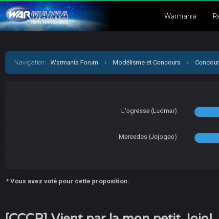
Warmania
R
Navigation
:
Warmania Forum
›
Modélisme et Concours
›
Concour
L'ogresse (Ludmar)
Mercedes (Jojogeo)
* Vous avez voté pour cette proposition.
[CCCP] Vient par la mon petit Jojo!