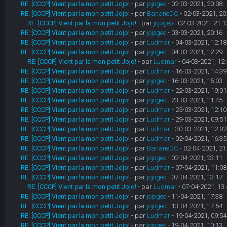
RE: [CCCP] Vient par la mon petit Jojo!
- par
jojogeo
- 02-03-2021, 20:08
RE: [CCCP] Vient par la mon petit Jojo!
- par
BananeDC
- 02-03-2021, 20
RE: [CCCP] Vient par la mon petit Jojo!
- par
jojogeo
- 02-03-2021, 21:1
RE: [CCCP] Vient par la mon petit Jojo!
- par
jojogeo
- 03-03-2021, 20:16
RE: [CCCP] Vient par la mon petit Jojo!
- par
Ludmar
- 04-03-2021, 12:18
RE: [CCCP] Vient par la mon petit Jojo!
- par
jojogeo
- 04-03-2021, 12:29
RE: [CCCP] Vient par la mon petit Jojo!
- par
Ludmar
- 04-03-2021, 12:
RE: [CCCP] Vient par la mon petit Jojo!
- par
Ludmar
- 16-03-2021, 14:39
RE: [CCCP] Vient par la mon petit Jojo!
- par
jojogeo
- 16-03-2021, 15:03
RE: [CCCP] Vient par la mon petit Jojo!
- par
Ludmar
- 22-03-2021, 19:01
RE: [CCCP] Vient par la mon petit Jojo!
- par
jojogeo
- 23-03-2021, 11:45
RE: [CCCP] Vient par la mon petit Jojo!
- par
Ludmar
- 25-03-2021, 12:10
RE: [CCCP] Vient par la mon petit Jojo!
- par
Ludmar
- 29-03-2021, 09:51
RE: [CCCP] Vient par la mon petit Jojo!
- par
Ludmar
- 30-03-2021, 12:02
RE: [CCCP] Vient par la mon petit Jojo!
- par
Ludmar
- 02-04-2021, 16:35
RE: [CCCP] Vient par la mon petit Jojo!
- par
BananeDC
- 02-04-2021, 21
RE: [CCCP] Vient par la mon petit Jojo!
- par
jojogeo
- 02-04-2021, 23:11
RE: [CCCP] Vient par la mon petit Jojo!
- par
Ludmar
- 07-04-2021, 11:08
RE: [CCCP] Vient par la mon petit Jojo!
- par
jojogeo
- 07-04-2021, 13:17
RE: [CCCP] Vient par la mon petit Jojo!
- par
Ludmar
- 07-04-2021, 13:
RE: [CCCP] Vient par la mon petit Jojo!
- par
jojogeo
- 11-04-2021, 17:38
RE: [CCCP] Vient par la mon petit Jojo!
- par
jojogeo
- 13-04-2021, 17:54
RE: [CCCP] Vient par la mon petit Jojo!
- par
Ludmar
- 19-04-2021, 09:54
RE: [CCCP] Vient par la mon petit Jojo!
- par
jojogeo
- 19-04-2021, 10:13