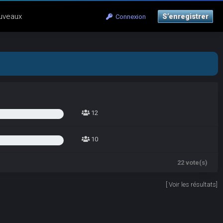
uveaux
S’enregistrer
Connexion
12
10
22 vote(s)
[
Voir les résultats
]