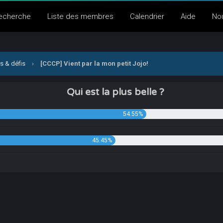
echerche
Liste des membres
Calendrier
Aide
No
s & défis
›
[CCCP] Vient par la mon petit Jojo!
Qui est la plus belle ?
54.55%
45.45%