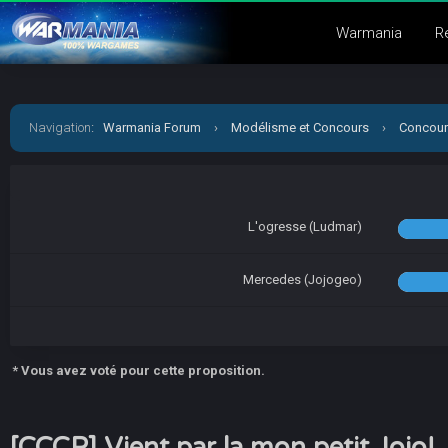
Warmania
R
Navigation
:
Warmania Forum
›
Modélisme et Concours
›
Concour
L'ogresse (Ludmar)
Mercedes (Jojogeo)
* Vous avez voté pour cette proposition.
[CCCP] Vient par la mon petit Jojo!