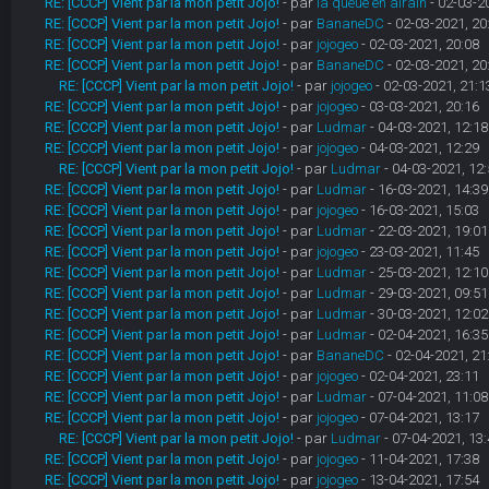
RE: [CCCP] Vient par la mon petit Jojo!
- par
la queue en airain
- 02-03-2
RE: [CCCP] Vient par la mon petit Jojo!
- par
BananeDC
- 02-03-2021, 20
RE: [CCCP] Vient par la mon petit Jojo!
- par
jojogeo
- 02-03-2021, 20:08
RE: [CCCP] Vient par la mon petit Jojo!
- par
BananeDC
- 02-03-2021, 20
RE: [CCCP] Vient par la mon petit Jojo!
- par
jojogeo
- 02-03-2021, 21:1
RE: [CCCP] Vient par la mon petit Jojo!
- par
jojogeo
- 03-03-2021, 20:16
RE: [CCCP] Vient par la mon petit Jojo!
- par
Ludmar
- 04-03-2021, 12:18
RE: [CCCP] Vient par la mon petit Jojo!
- par
jojogeo
- 04-03-2021, 12:29
RE: [CCCP] Vient par la mon petit Jojo!
- par
Ludmar
- 04-03-2021, 12:
RE: [CCCP] Vient par la mon petit Jojo!
- par
Ludmar
- 16-03-2021, 14:39
RE: [CCCP] Vient par la mon petit Jojo!
- par
jojogeo
- 16-03-2021, 15:03
RE: [CCCP] Vient par la mon petit Jojo!
- par
Ludmar
- 22-03-2021, 19:01
RE: [CCCP] Vient par la mon petit Jojo!
- par
jojogeo
- 23-03-2021, 11:45
RE: [CCCP] Vient par la mon petit Jojo!
- par
Ludmar
- 25-03-2021, 12:10
RE: [CCCP] Vient par la mon petit Jojo!
- par
Ludmar
- 29-03-2021, 09:51
RE: [CCCP] Vient par la mon petit Jojo!
- par
Ludmar
- 30-03-2021, 12:02
RE: [CCCP] Vient par la mon petit Jojo!
- par
Ludmar
- 02-04-2021, 16:35
RE: [CCCP] Vient par la mon petit Jojo!
- par
BananeDC
- 02-04-2021, 21
RE: [CCCP] Vient par la mon petit Jojo!
- par
jojogeo
- 02-04-2021, 23:11
RE: [CCCP] Vient par la mon petit Jojo!
- par
Ludmar
- 07-04-2021, 11:08
RE: [CCCP] Vient par la mon petit Jojo!
- par
jojogeo
- 07-04-2021, 13:17
RE: [CCCP] Vient par la mon petit Jojo!
- par
Ludmar
- 07-04-2021, 13:
RE: [CCCP] Vient par la mon petit Jojo!
- par
jojogeo
- 11-04-2021, 17:38
RE: [CCCP] Vient par la mon petit Jojo!
- par
jojogeo
- 13-04-2021, 17:54