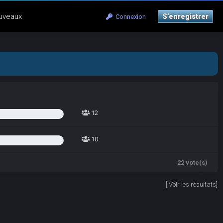
uveaux
S’enregistrer
Connexion
12
10
22 vote(s)
[
Voir les résultats
]