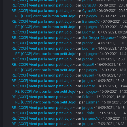
RE: [CCCP] Vient par la mon petit Jojo!
- par
Cyrus33
- 06-09-2021, 20:5
RE: [CCCP] Vient par la mon petit Jojo!
- par
Cyrus33
- 06-09-2021, 20:5
RE: [CCCP] Vient par la mon petit Jojo!
- par
jojogeo
- 06-09-2021, 21:0
RE: [CCCP] Vient par la mon petit Jojo!
- par
BananeDC
- 07-09-2021, 02
RE: [CCCP] Vient par la mon petit Jojo!
- par
jojogeo
- 08-09-2021, 03:5
RE: [CCCP] Vient par la mon petit Jojo!
- par
Ludmar
- 07-09-2021, 09:28
RE: [CCCP] Vient par la mon petit Jojo!
- par
Ser Gregor Clegane
- 14-09-
RE: [CCCP] Vient par la mon petit Jojo!
- par
jojogeo
- 14-09-2021, 13:01
RE: [CCCP] Vient par la mon petit Jojo!
- par
Ludmar
- 14-09-2021, 13:15
RE: [CCCP] Vient par la mon petit Jojo!
- par
jojogeo
- 14-09-2021, 14:4
RE: [CCCP] Vient par la mon petit Jojo!
- par
jojogeo
- 16-09-2021, 12:50
RE: [CCCP] Vient par la mon petit Jojo!
- par
GeyseR
- 16-09-2021, 13:11
RE: [CCCP] Vient par la mon petit Jojo!
- par
jojogeo
- 16-09-2021, 13:3
RE: [CCCP] Vient par la mon petit Jojo!
- par
GeyseR
- 16-09-2021, 13:41
RE: [CCCP] Vient par la mon petit Jojo!
- par
jojogeo
- 16-09-2021, 13:43
RE: [CCCP] Vient par la mon petit Jojo!
- par
Ludmar
- 16-09-2021, 13:44
RE: [CCCP] Vient par la mon petit Jojo!
- par
jojogeo
- 16-09-2021, 14:3
RE: [CCCP] Vient par la mon petit Jojo!
- par
Reldan
- 16-09-2021, 15:18
RE: [CCCP] Vient par la mon petit Jojo!
- par
Ludmar
- 16-09-2021, 15:
RE: [CCCP] Vient par la mon petit Jojo!
- par
jojogeo
- 16-09-2021, 16:48
RE: [CCCP] Vient par la mon petit Jojo!
- par
Budala
- 17-09-2021, 11:14
RE: [CCCP] Vient par la mon petit Jojo!
- par
BananeDC
- 17-09-2021, 11
RE: [CCCP] Vient par la mon petit Jojo!
- par
jojogeo
- 17-09-2021, 16:13