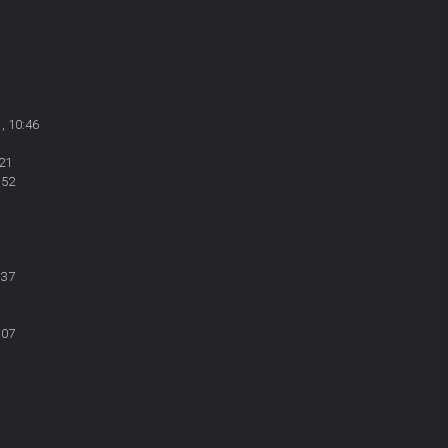
, 10:46
21
:52
:37
:07