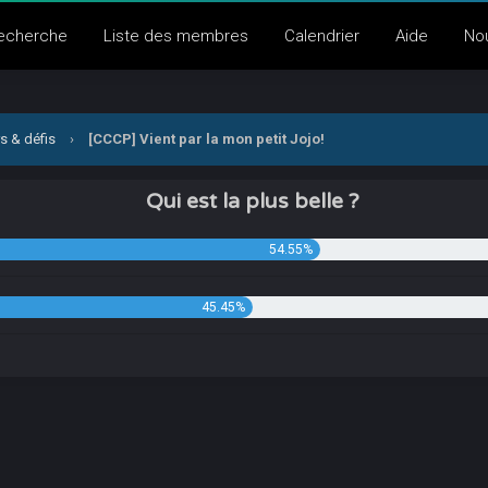
echerche
Liste des membres
Calendrier
Aide
No
s & défis
›
[CCCP] Vient par la mon petit Jojo!
Qui est la plus belle ?
54.55%
45.45%