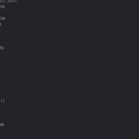
021, 20:01
:05
:38
3
50
:11
48