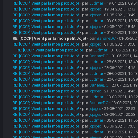
RE: [CCCP] Vient par la mon petit Jojo!
- par
Ludmar
- 19-04-2021, 09:54
RE: [CCCP] Vient par la mon petit Jojo!
- par
jojogeo
- 19-04-2021, 10:13
RE: [CCCP] Vient par la mon petit Jojo!
- par
jojogeo
- 01-05-2021, 13:49
RE: [CCCP] Vient par la mon petit Jojo!
- par
Ludmar
- 03-05-2021, 10:55
RE: [CCCP] Vient par la mon petit Jojo!
- par
jojogeo
- 04-05-2021, 18:45
RE: [CCCP] Vient par la mon petit Jojo!
- par
Ludmar
- 01-06-2021, 10:33
RE: [CCCP] Vient par la mon petit Jojo!
- par
BananeDC
- 01-06-2021
RE: [CCCP] Vient par la mon petit Jojo!
- par
jojogeo
- 01-06-2021, 13:58
RE: [CCCP] Vient par la mon petit Jojo!
- par
Ludmar
- 01-06-2021, 15:
RE: [CCCP] Vient par la mon petit Jojo!
- par
BananeDC
- 01-06-2021, 14
RE: [CCCP] Vient par la mon petit Jojo!
- par
Ludmar
- 28-06-2021, 13:49
RE: [CCCP] Vient par la mon petit Jojo!
- par
jojogeo
- 28-06-2021, 14:15
RE: [CCCP] Vient par la mon petit Jojo!
- par
Ludmar
- 28-06-2021, 16:43
RE: [CCCP] Vient par la mon petit Jojo!
- par
Ludmar
- 20-07-2021, 16:39
RE: [CCCP] Vient par la mon petit Jojo!
- par
BananeDC
- 20-07-2021, 19
RE: [CCCP] Vient par la mon petit Jojo!
- par
jojogeo
- 21-07-2021, 14:45
RE: [CCCP] Vient par la mon petit Jojo!
- par
Ludmar
- 13-08-2021, 10:12
RE: [CCCP] Vient par la mon petit Jojo!
- par
BananeDC
- 13-08-2021, 20
RE: [CCCP] Vient par la mon petit Jojo!
- par
jojogeo
- 31-08-2021, 22:53
RE: [CCCP] Vient par la mon petit Jojo!
- par
jojogeo
- 03-09-2021, 20:28
RE: [CCCP] Vient par la mon petit Jojo!
- par
Ludmar
- 06-09-2021, 11:55
RE: [CCCP] Vient par la mon petit Jojo!
- par
jojogeo
- 06-09-2021, 17:05
RE: [CCCP] Vient par la mon petit Jojo!
- par
Ludmar
- 06-09-2021, 17:15
RE: [CCCP] Vient par la mon petit Jojo!
- par
jojogeo
- 06-09-2021, 17:22