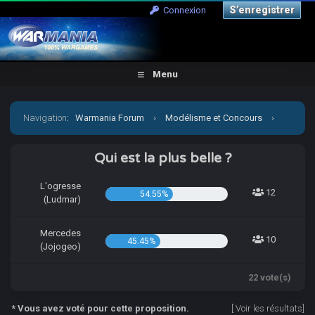
S’enregistrer
Connexion
Menu
Navigation
:
Warmania Forum
›
Modélisme et Concours
›
Concours & défis
›
[CCCP] Vient par la mon petit Jojo!
Qui est la plus belle ?
L'ogresse
12
54.55%
(Ludmar)
Mercedes
10
45.45%
(Jojogeo)
22 vote(s)
* Vous avez voté pour cette proposition.
[
Voir les résultats
]