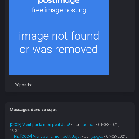
Répondre
Messages dans ce sujet
[CCCP] Vient par la mon petit Jojo!
- par
Ludmar
- 01-03-2021,
19:34
RE: [CCCP] Vient par la mon petit Jojo!
- par
jojogeo
- 01-03-2021,