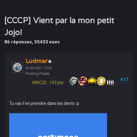
[CCCP] Vient par la mon petit
Jojo!
86 réponses, 55433 vues
Ludmar
22-03-2021, 19:01
Posting Freak
#17
WAC25 : 143 pts
Tu vas t'en prendre dans les dents :p