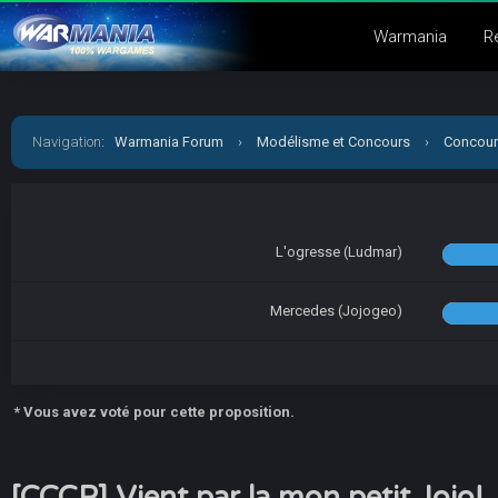
Warmania
R
Navigation
:
Warmania Forum
›
Modélisme et Concours
›
Concour
L'ogresse (Ludmar)
Mercedes (Jojogeo)
* Vous avez voté pour cette proposition.
[CCCP] Vient par la mon petit Jojo!