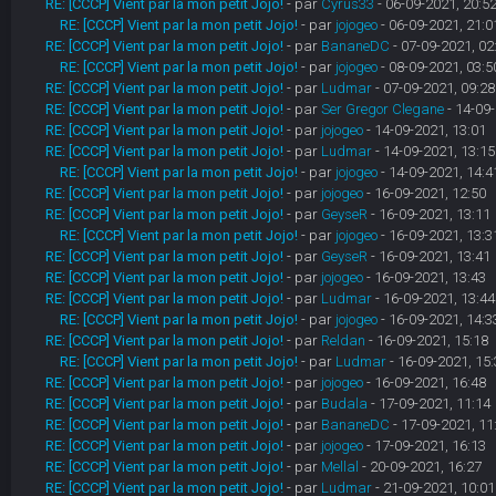
RE: [CCCP] Vient par la mon petit Jojo!
- par
Cyrus33
- 06-09-2021, 20:5
RE: [CCCP] Vient par la mon petit Jojo!
- par
jojogeo
- 06-09-2021, 21:0
RE: [CCCP] Vient par la mon petit Jojo!
- par
BananeDC
- 07-09-2021, 02
RE: [CCCP] Vient par la mon petit Jojo!
- par
jojogeo
- 08-09-2021, 03:5
RE: [CCCP] Vient par la mon petit Jojo!
- par
Ludmar
- 07-09-2021, 09:28
RE: [CCCP] Vient par la mon petit Jojo!
- par
Ser Gregor Clegane
- 14-09-
RE: [CCCP] Vient par la mon petit Jojo!
- par
jojogeo
- 14-09-2021, 13:01
RE: [CCCP] Vient par la mon petit Jojo!
- par
Ludmar
- 14-09-2021, 13:15
RE: [CCCP] Vient par la mon petit Jojo!
- par
jojogeo
- 14-09-2021, 14:4
RE: [CCCP] Vient par la mon petit Jojo!
- par
jojogeo
- 16-09-2021, 12:50
RE: [CCCP] Vient par la mon petit Jojo!
- par
GeyseR
- 16-09-2021, 13:11
RE: [CCCP] Vient par la mon petit Jojo!
- par
jojogeo
- 16-09-2021, 13:3
RE: [CCCP] Vient par la mon petit Jojo!
- par
GeyseR
- 16-09-2021, 13:41
RE: [CCCP] Vient par la mon petit Jojo!
- par
jojogeo
- 16-09-2021, 13:43
RE: [CCCP] Vient par la mon petit Jojo!
- par
Ludmar
- 16-09-2021, 13:44
RE: [CCCP] Vient par la mon petit Jojo!
- par
jojogeo
- 16-09-2021, 14:3
RE: [CCCP] Vient par la mon petit Jojo!
- par
Reldan
- 16-09-2021, 15:18
RE: [CCCP] Vient par la mon petit Jojo!
- par
Ludmar
- 16-09-2021, 15:
RE: [CCCP] Vient par la mon petit Jojo!
- par
jojogeo
- 16-09-2021, 16:48
RE: [CCCP] Vient par la mon petit Jojo!
- par
Budala
- 17-09-2021, 11:14
RE: [CCCP] Vient par la mon petit Jojo!
- par
BananeDC
- 17-09-2021, 11
RE: [CCCP] Vient par la mon petit Jojo!
- par
jojogeo
- 17-09-2021, 16:13
RE: [CCCP] Vient par la mon petit Jojo!
- par
Mellal
- 20-09-2021, 16:27
RE: [CCCP] Vient par la mon petit Jojo!
- par
Ludmar
- 21-09-2021, 10:01