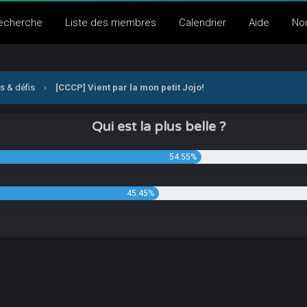
echerche
Liste des membres
Calendrier
Aide
No
s & défis
›
[CCCP] Vient par la mon petit Jojo!
Qui est la plus belle ?
54.55%
45.45%