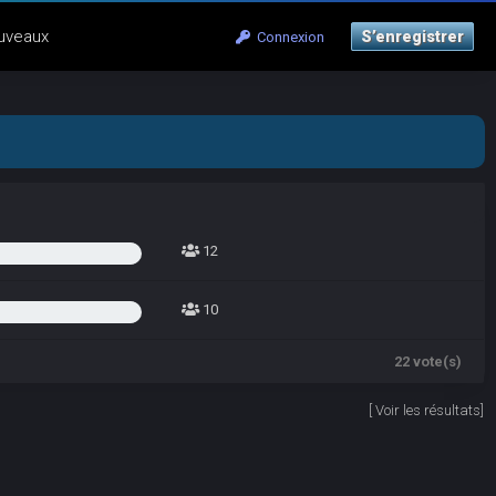
uveaux
S’enregistrer
Connexion
12
10
22 vote(s)
[
Voir les résultats
]