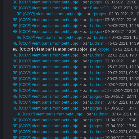
RE: [CCCP] Vient par la mon petit Jojo!
- par
jojogeo
- 02-03-2021, 20:08
RE: [CCCP] Vient par la mon petit Jojo!
- par
BananeDC
- 02-03-2021, 20
RE: [CCCP] Vient par la mon petit Jojo!
- par
jojogeo
- 02-03-2021, 21:1
RE: [CCCP] Vient par la mon petit Jojo!
- par
jojogeo
- 03-03-2021, 20:16
RE: [CCCP] Vient par la mon petit Jojo!
- par
Ludmar
- 04-03-2021, 12:18
RE: [CCCP] Vient par la mon petit Jojo!
- par
jojogeo
- 04-03-2021, 12:29
RE: [CCCP] Vient par la mon petit Jojo!
- par
Ludmar
- 04-03-2021, 12:
RE: [CCCP] Vient par la mon petit Jojo!
- par
Ludmar
- 16-03-2021, 14:39
RE: [CCCP] Vient par la mon petit Jojo!
- par
jojogeo
- 16-03-2021, 15
RE: [CCCP] Vient par la mon petit Jojo!
- par
Ludmar
- 22-03-2021, 19:01
RE: [CCCP] Vient par la mon petit Jojo!
- par
jojogeo
- 23-03-2021, 11:45
RE: [CCCP] Vient par la mon petit Jojo!
- par
Ludmar
- 25-03-2021, 12:10
RE: [CCCP] Vient par la mon petit Jojo!
- par
Ludmar
- 29-03-2021, 09:51
RE: [CCCP] Vient par la mon petit Jojo!
- par
Ludmar
- 30-03-2021, 12:02
RE: [CCCP] Vient par la mon petit Jojo!
- par
Ludmar
- 02-04-2021, 16:35
RE: [CCCP] Vient par la mon petit Jojo!
- par
BananeDC
- 02-04-2021, 21
RE: [CCCP] Vient par la mon petit Jojo!
- par
jojogeo
- 02-04-2021, 23:11
RE: [CCCP] Vient par la mon petit Jojo!
- par
Ludmar
- 07-04-2021, 11:08
RE: [CCCP] Vient par la mon petit Jojo!
- par
jojogeo
- 07-04-2021, 13:17
RE: [CCCP] Vient par la mon petit Jojo!
- par
Ludmar
- 07-04-2021, 13:
RE: [CCCP] Vient par la mon petit Jojo!
- par
jojogeo
- 11-04-2021, 17:38
RE: [CCCP] Vient par la mon petit Jojo!
- par
jojogeo
- 13-04-2021, 17:54
RE: [CCCP] Vient par la mon petit Jojo!
- par
Ludmar
- 19-04-2021, 09:54
RE: [CCCP] Vient par la mon petit Jojo!
- par
jojogeo
- 19-04-2021, 10:13