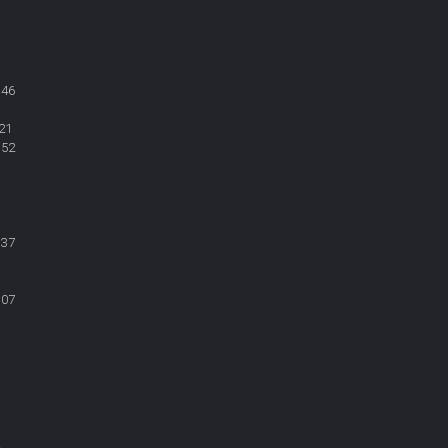
:46
21
:52
:37
:07
1