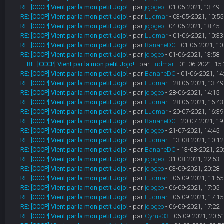
RE: [CCCP] Vient par la mon petit Jojo!
- par
jojogeo
- 01-05-2021, 13:49
RE: [CCCP] Vient par la mon petit Jojo!
- par
Ludmar
- 03-05-2021, 10:55
RE: [CCCP] Vient par la mon petit Jojo!
- par
jojogeo
- 04-05-2021, 18:45
RE: [CCCP] Vient par la mon petit Jojo!
- par
Ludmar
- 01-06-2021, 10:33
RE: [CCCP] Vient par la mon petit Jojo!
- par
BananeDC
- 01-06-2021, 10
RE: [CCCP] Vient par la mon petit Jojo!
- par
jojogeo
- 01-06-2021, 13:58
RE: [CCCP] Vient par la mon petit Jojo!
- par
Ludmar
- 01-06-2021, 15:
RE: [CCCP] Vient par la mon petit Jojo!
- par
BananeDC
- 01-06-2021, 14
RE: [CCCP] Vient par la mon petit Jojo!
- par
Ludmar
- 28-06-2021, 13:49
RE: [CCCP] Vient par la mon petit Jojo!
- par
jojogeo
- 28-06-2021, 14:15
RE: [CCCP] Vient par la mon petit Jojo!
- par
Ludmar
- 28-06-2021, 16:43
RE: [CCCP] Vient par la mon petit Jojo!
- par
Ludmar
- 20-07-2021, 16:39
RE: [CCCP] Vient par la mon petit Jojo!
- par
BananeDC
- 20-07-2021, 19
RE: [CCCP] Vient par la mon petit Jojo!
- par
jojogeo
- 21-07-2021, 14:45
RE: [CCCP] Vient par la mon petit Jojo!
- par
Ludmar
- 13-08-2021, 10:12
RE: [CCCP] Vient par la mon petit Jojo!
- par
BananeDC
- 13-08-2021, 20
RE: [CCCP] Vient par la mon petit Jojo!
- par
jojogeo
- 31-08-2021, 22:53
RE: [CCCP] Vient par la mon petit Jojo!
- par
jojogeo
- 03-09-2021, 20:28
RE: [CCCP] Vient par la mon petit Jojo!
- par
Ludmar
- 06-09-2021, 11:55
RE: [CCCP] Vient par la mon petit Jojo!
- par
jojogeo
- 06-09-2021, 17:05
RE: [CCCP] Vient par la mon petit Jojo!
- par
Ludmar
- 06-09-2021, 17:15
RE: [CCCP] Vient par la mon petit Jojo!
- par
jojogeo
- 06-09-2021, 17:22
RE: [CCCP] Vient par la mon petit Jojo!
- par
Cyrus33
- 06-09-2021, 20:5