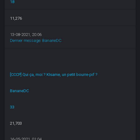
18
11,276
13-08-2021, 20:06
Dernier message
:
BananeDC
[CCCP] Qui ça, moi ? KIsame, un petit bourre-pif ?
BananeDC
33
21,703
16-05-2021, 01:04