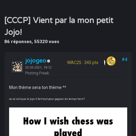
[CCCP] Vient par la mon petit
Jojo!
86 réponses, 55320 vues
jojogeo
#4
WAC25 : 345 pts
02-03-2021, 18:12
Posting Freak
Mon thème sera ton thème ^^
ca se voit que le jojo il fait tout pour gagner du temps hein?