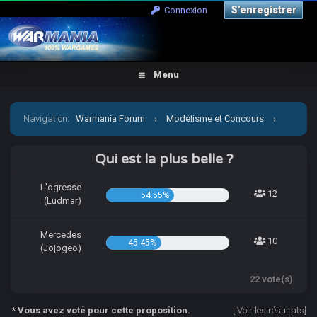
S’enregistrer
Connexion
Menu
Navigation
:
Warmania Forum
›
Modélisme et Concours
›
Concours & défis
›
[CCCP] Vient par la mon petit Jojo!
Qui est la plus belle ?
L'ogresse
12
54.55%
(Ludmar)
Mercedes
10
45.45%
(Jojogeo)
22 vote(s)
* Vous avez voté pour cette proposition.
[
Voir les résultats
]