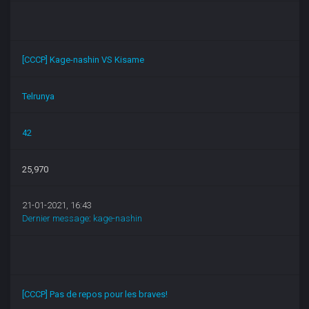
[CCCP] Kage-nashin VS Kisame
Telrunya
42
25,970
21-01-2021, 16:43
Dernier message
:
kage-nashin
[CCCP] Pas de repos pour les braves!