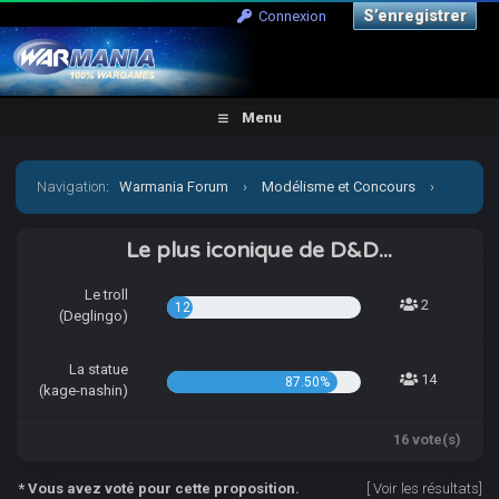
S’enregistrer
Connexion
Menu
Navigation
:
Warmania Forum
›
Modélisme et Concours
›
Concours & défis
›
[CCCP] Pas de repos pour kage-nashin
Le plus iconique de D&D...
Le troll
2
12.50%
(Deglingo)
La statue
14
87.50%
(kage-nashin)
16 vote(s)
* Vous avez voté pour cette proposition.
[
Voir les résultats
]