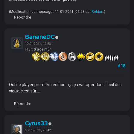
(Modification du message : 11-01-2021, 02:58 par
Reldan
.)
Répondre
BananeDC
10-01-2021, 19:53
Fruit d'âge mûr
#18
Ouh le player première edition...ça ça va taper dans l'oeil des
vieux, c'est sûr....
Répondre
Cyrus33
10-01-2021, 20:42