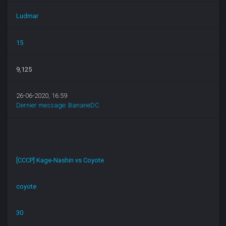
Ludmar
15
9,125
26-06-2020, 16:59
Dernier message
:
BananeDC
[CCCP] Kage-Nashin vs Coyote
coyote
30