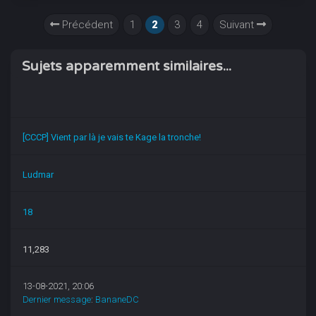
Précédent
1
2
3
4
Suivant
Sujets apparemment similaires...
[CCCP] Vient par là je vais te Kage la tronche!
Ludmar
18
11,283
13-08-2021, 20:06
Dernier message
:
BananeDC