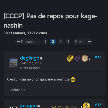
[CCCP] Pas de repos pour kage-
nashin
30 réponses, 17912 vues
Précédent
1
2
3
4
Suivant
deglingo
#11
13-12-2020, 22:32
Senior Member
C'est un champignon qui parle a son hote
Répondre
jojogeo
#12
WAC25 : 345 pts