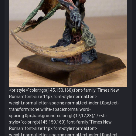
<br style="color:rgb(145,150,160);font-family:'Times New
Roman';font-size:14px;font-style:normal;font-
weight:normal;letter-spacing:normal;text-indent:0px;text-
transform:none;white-space:normal;word-
spacing:0px;background-color:rgb(17,17,23);" /><br
style="color:rgb(145,150,160);font-family:'Times New
Roman';font-size:14px;font-style:normal;font-
weight:normal;letter-spacing:normal;text-indent:0px;text-