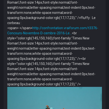
Roman';font-size:14px;font-style:normal;font-
weight:normal;letter-spacing:normal;text-indent:0px;text-
transform:none;white-space:normal;word-
spacing:0px;background-color:rgb(17,17,23);" />Fluffy : Le
corbeau :
<span> </span>
http://confrontation.vraiforum.com/t3376-
Concours-Novembre-D-cembre-2016-Le…
<br
style="color:rgb(145,150,160);font-family:'Times New
Roman';font-size:14px;font-style:normal;font-
weight:normal;letter-spacing:normal;text-indent:0px;text-
transform:none;white-space:normal;word-
spacing:0px;background-color:rgb(17,17,23);" /><br
style="color:rgb(145,150,160);font-family:'Times New
Roman';font-size:14px;font-style:normal;font-
weight:normal;letter-spacing:normal;text-indent:0px;text-
transform:none;white-space:normal;word-
spacing:0px;background-color:rgb(17,17,23);" />