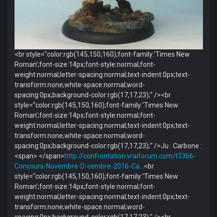
<br style="color:rgb(145,150,160);font-family:'Times New
Roman';font-size:14px;font-style:normal;font-
weight:normal;letter-spacing:normal;text-indent:0px;text-
transform:none;white-space:normal;word-
spacing:0px;background-color:rgb(17,17,23);" /><br
style="color:rgb(145,150,160);font-family:'Times New
Roman';font-size:14px;font-style:normal;font-
weight:normal;letter-spacing:normal;text-indent:0px;text-
transform:none;white-space:normal;word-
spacing:0px;background-color:rgb(17,17,23);" />Ju : Carbone :
<span> </span>
http://confrontation.vraiforum.com/t3366-
Concours-Novembre-D-cembre-2016-Ca…
<br
style="color:rgb(145,150,160);font-family:'Times New
Roman';font-size:14px;font-style:normal;font-
weight:normal;letter-spacing:normal;text-indent:0px;text-
transform:none;white-space:normal;word-
spacing:0px;background-color:rgb(17,17,23);" /><br