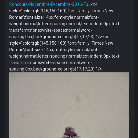
Concours-Novembre-D-cembre-2016-Fu…
<br
style="color:rgb(145,150,160);font-family:'Times New
Roman';font-size:14px;font-style:normal;font-
weight:normal;letter-spacing:normal;text-indent:0px;text-
transform:none;white-space:normal;word-
spacing:0px;background-color:rgb(17,17,23);" /><br
style="color:rgb(145,150,160);font-family:'Times New
Roman';font-size:14px;font-style:normal;font-
weight:normal;letter-spacing:normal;text-indent:0px;text-
transform:none;white-space:normal;word-
spacing:0px;background-color:rgb(17,17,23);" />