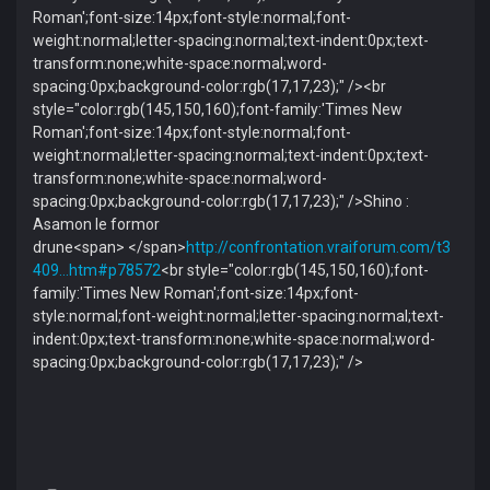
Roman';font-size:14px;font-style:normal;font-
weight:normal;letter-spacing:normal;text-indent:0px;text-
transform:none;white-space:normal;word-
spacing:0px;background-color:rgb(17,17,23);" /><br
style="color:rgb(145,150,160);font-family:'Times New
Roman';font-size:14px;font-style:normal;font-
weight:normal;letter-spacing:normal;text-indent:0px;text-
transform:none;white-space:normal;word-
spacing:0px;background-color:rgb(17,17,23);" />Shino :
Asamon le formor
drune<span> </span>
http://confrontation.vraiforum.com/t3
409...htm#p78572
<br style="color:rgb(145,150,160);font-
family:'Times New Roman';font-size:14px;font-
style:normal;font-weight:normal;letter-spacing:normal;text-
indent:0px;text-transform:none;white-space:normal;word-
spacing:0px;background-color:rgb(17,17,23);" />