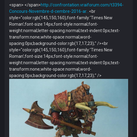
<span> </span>
http://confrontation.vraiforum.com/t3394-
Concours-Novembre-d-cembre-2016-ar…
<br
style="color:rgb(145,150,160);font-family:'Times New
Roman';font-size:14px;font-style:normal;font-
weight:normal;letter-spacing:normal;text-indent:0px;text-
transform:none;white-space:normal;word-
spacing:0px;background-color:rgb(17,17,23);" /><br
style="color:rgb(145,150,160);font-family:'Times New
Roman';font-size:14px;font-style:normal;font-
weight:normal;letter-spacing:normal;text-indent:0px;text-
transform:none;white-space:normal;word-
spacing:0px;background-color:rgb(17,17,23);" />