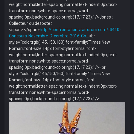
weight:normal;letter-spacing:normal;text-indent:0px;text-
transform:none;white-space:normal;word-
spacing:0px;background-color:rgb(17,17,23);" />Jones :
Collecteur du despote :
<span> </span>
http://confrontation.vraiforum.com/t3410-
Concours-Novembre-D-cembre-2016-Co…
<br
style="color:rgb(145,150,160);font-family:'Times New
Roman';font-size:14px;font-style:normal;font-
weight:normal;letter-spacing:normal;text-indent:0px;text-
transform:none;white-space:normal;word-
spacing:0px;background-color:rgb(17,17,23);" /><br
style="color:rgb(145,150,160);font-family:'Times New
Roman';font-size:14px;font-style:normal;font-
weight:normal;letter-spacing:normal;text-indent:0px;text-
transform:none;white-space:normal;word-
spacing:0px;background-color:rgb(17,17,23);" />