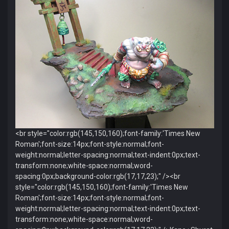
<br style="color:rgb(145,150,160);font-family:'Times New
Roman';font-size:14px;font-style:normal;font-
weight:normal;letter-spacing:normal;text-indent:0px;text-
transform:none;white-space:normal;word-
spacing:0px;background-color:rgb(17,17,23);" /><br
style="color:rgb(145,150,160);font-family:'Times New
Roman';font-size:14px;font-style:normal;font-
weight:normal;letter-spacing:normal;text-indent:0px;text-
transform:none;white-space:normal;word-