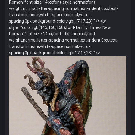
Roman';font-size:14px;font-style:normal;font-
weight:normal;letter-spacing:normal;text-indent:0px;text-
transform:none;white-space:normal;word-
spacing:0px;background-color:rgb(17,17,23);" /><br
style="color:rgb(145,150,160);font-family:'Times New
Roman';font-size:14px;font-style:normal;font-
weight:normal;letter-spacing:normal;text-indent:0px;text-
transform:none;white-space:normal;word-
spacing:0px;background-color:rgb(17,17,23);" />