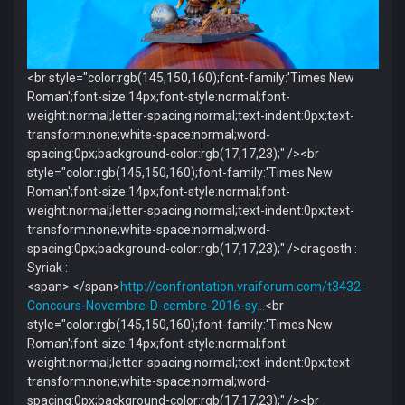
<br style="color:rgb(145,150,160);font-family:'Times New
Roman';font-size:14px;font-style:normal;font-
weight:normal;letter-spacing:normal;text-indent:0px;text-
transform:none;white-space:normal;word-
spacing:0px;background-color:rgb(17,17,23);" /><br
style="color:rgb(145,150,160);font-family:'Times New
Roman';font-size:14px;font-style:normal;font-
weight:normal;letter-spacing:normal;text-indent:0px;text-
transform:none;white-space:normal;word-
spacing:0px;background-color:rgb(17,17,23);" />dragosth :
Syriak :
<span> </span>
http://confrontation.vraiforum.com/t3432-
Concours-Novembre-D-cembre-2016-sy…
<br
style="color:rgb(145,150,160);font-family:'Times New
Roman';font-size:14px;font-style:normal;font-
weight:normal;letter-spacing:normal;text-indent:0px;text-
transform:none;white-space:normal;word-
spacing:0px;background-color:rgb(17,17,23);" /><br