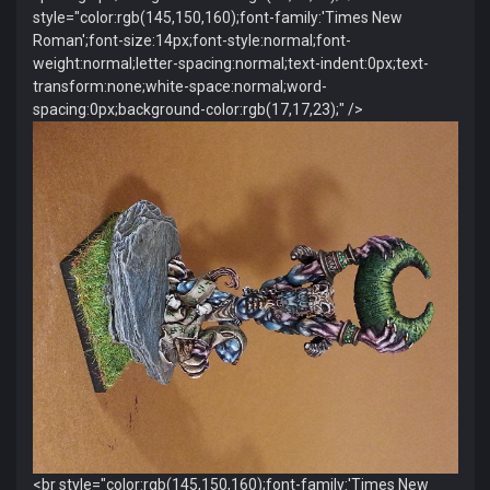
style="color:rgb(145,150,160);font-family:'Times New
Roman';font-size:14px;font-style:normal;font-
weight:normal;letter-spacing:normal;text-indent:0px;text-
transform:none;white-space:normal;word-
spacing:0px;background-color:rgb(17,17,23);" />
<br style="color:rgb(145,150,160);font-family:'Times New