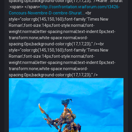
spacing:0px;background-color:rgb(17,17,23);" />Kane : Shurat
:<span> </span>
http://confrontation.vraiforum.com/t3426-
Concours-Novembre-D-cembre-Shurat.…
<br
style="color:rgb(145,150,160);font-family:'Times New
Roman';font-size:14px;font-style:normal;font-
weight:normal;letter-spacing:normal;text-indent:0px;text-
transform:none;white-space:normal;word-
spacing:0px;background-color:rgb(17,17,23);" /><br
style="color:rgb(145,150,160);font-family:'Times New
Roman';font-size:14px;font-style:normal;font-
weight:normal;letter-spacing:normal;text-indent:0px;text-
transform:none;white-space:normal;word-
spacing:0px;background-color:rgb(17,17,23);" />