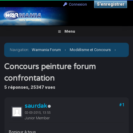
S’enregistrer
Connexion
Menu
Navigation
:
Warmania Forum
›
Modélisme et Concours
›
Concours & défis
›
Concours peinture forum confrontation
Concours peinture forum
confrontation
5 réponses, 25347 vues
saurdak
#1
02-03-2015, 13:55
Junior Member
Bonjour à tous,