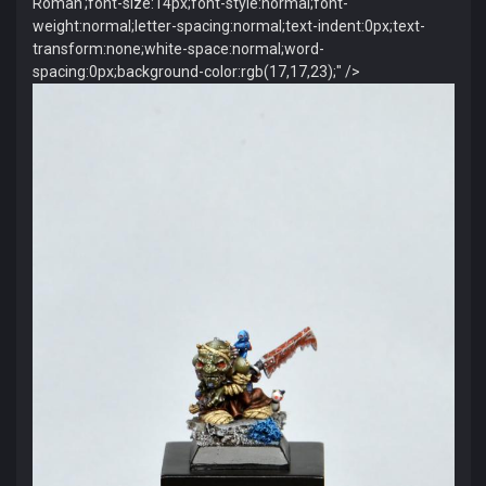
Roman';font-size:14px;font-style:normal;font-
weight:normal;letter-spacing:normal;text-indent:0px;text-
transform:none;white-space:normal;word-
spacing:0px;background-color:rgb(17,17,23);" />