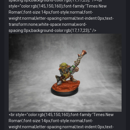
style="color:rgb(145,150,160);font-family:'Times New
Roman';font-size:14px;font-style:normal;font-
weight:normal;letter-spacing:normal;text-indent:0px;text-
transform:none;white-space:normal;word-
spacing:0px;background-color:rgb(17,17,23);" />
<br style="color:rgb(145,150,160);font-family:'Times New
Roman';font-size:14px;font-style:normal;font-
weight:normal;letter-spacing:normal;text-indent:0px;text-