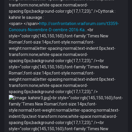
transform:none;white-space:normal;word-
spacing:0px;background-color:rgb(17,17,23);" />Cyttorak :
kahinir le sauvage :
<span> </span>
http://confrontation.vraiforum.com/t3359-
Concours-Novembre-D-cembre-2016-Ka…
<br
style="color:rgb(145,150,160);font-family:'Times New
Roman';font-size:14px;font-style:normal;font-
weight:normal;letter-spacing:normal;text-indent:0px;text-
transform:none;white-space:normal;word-
spacing:0px;background-color:rgb(17,17,23);" /><br
style="color:rgb(145,150,160);font-family:'Times New
Roman';font-size:14px;font-style:normal;font-
weight:normal;letter-spacing:normal;text-indent:0px;text-
transform:none;white-space:normal;word-
spacing:0px;background-color:rgb(17,17,23);" />
<br style="color:rgb(145,150,160);font-
family:'Times New Roman';font-size:14px;font-
style:normal;font-weight:normal;letter-spacing:normal;text-
indent:0px;text-transform:none;white-space:normal;word-
spacing:0px;background-color:rgb(17,17,23);" /><br
style="color:rgb(145,150,160);font-family:'Times New