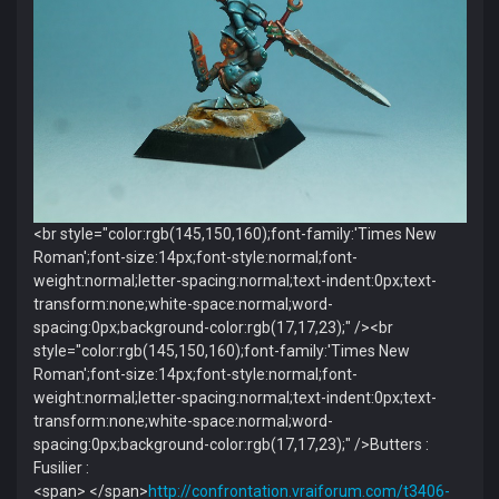
<br style="color:rgb(145,150,160);font-family:'Times New
Roman';font-size:14px;font-style:normal;font-
weight:normal;letter-spacing:normal;text-indent:0px;text-
transform:none;white-space:normal;word-
spacing:0px;background-color:rgb(17,17,23);" /><br
style="color:rgb(145,150,160);font-family:'Times New
Roman';font-size:14px;font-style:normal;font-
weight:normal;letter-spacing:normal;text-indent:0px;text-
transform:none;white-space:normal;word-
spacing:0px;background-color:rgb(17,17,23);" />Butters :
Fusilier :
<span> </span>
http://confrontation.vraiforum.com/t3406-