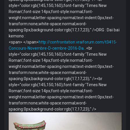
style="color:rgb(145,150,160);font-family:'Times New
Roman';font-size:14px;font-style:normal;font-
weight:normal;letter-spacing:normal;text-indent:0px;text-
transform:none;white-space:normal;word-
spacing:0px;background-color:rgb(17,17,23);" />DRG : Daï baï
kemono :
<span> </span>
http://confrontation.vraiforum.com/t3415-
Concours-Novembre-D-cembre-2016-Da…
<br
style="color:rgb(145,150,160);font-family:'Times New
Roman';font-size:14px;font-style:normal;font-
weight:normal;letter-spacing:normal;text-indent:0px;text-
transform:none;white-space:normal;word-
spacing:0px;background-color:rgb(17,17,23);" /><br
style="color:rgb(145,150,160);font-family:'Times New
Roman';font-size:14px;font-style:normal;font-
weight:normal;letter-spacing:normal;text-indent:0px;text-
transform:none;white-space:normal;word-
spacing:0px;background-color:rgb(17,17,23);" />