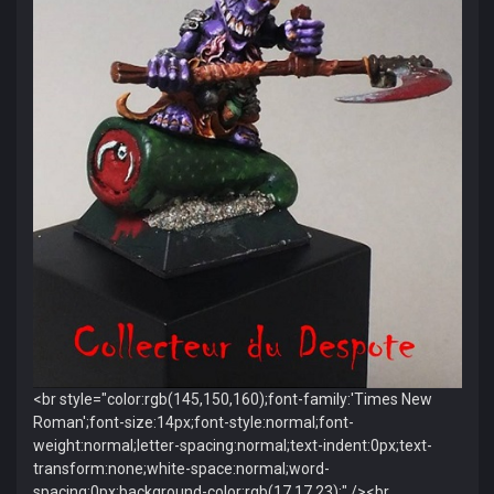
<br style="color:rgb(145,150,160);font-family:'Times New
Roman';font-size:14px;font-style:normal;font-
weight:normal;letter-spacing:normal;text-indent:0px;text-
transform:none;white-space:normal;word-
spacing:0px;background-color:rgb(17,17,23);" /><br