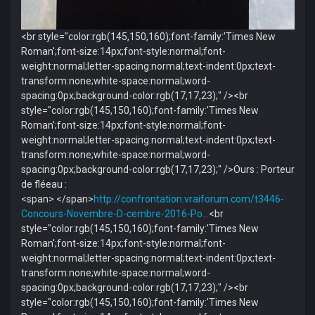
<br style="color:rgb(145,150,160);font-family:'Times New
Roman';font-size:14px;font-style:normal;font-
weight:normal;letter-spacing:normal;text-indent:0px;text-
transform:none;white-space:normal;word-
spacing:0px;background-color:rgb(17,17,23);" /><br
style="color:rgb(145,150,160);font-family:'Times New
Roman';font-size:14px;font-style:normal;font-
weight:normal;letter-spacing:normal;text-indent:0px;text-
transform:none;white-space:normal;word-
spacing:0px;background-color:rgb(17,17,23);" />Ours : Porteur
de fléeau :
<span> </span>
http://confrontation.vraiforum.com/t3446-
Concours-Novembre-D-cembre-2016-Po…
<br
style="color:rgb(145,150,160);font-family:'Times New
Roman';font-size:14px;font-style:normal;font-
weight:normal;letter-spacing:normal;text-indent:0px;text-
transform:none;white-space:normal;word-
spacing:0px;background-color:rgb(17,17,23);" /><br
style="color:rgb(145,150,160);font-family:'Times New