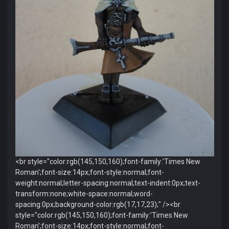
<br style="color:rgb(145,150,160);font-family:'Times New
Roman';font-size:14px;font-style:normal;font-
weight:normal;letter-spacing:normal;text-indent:0px;text-
transform:none;white-space:normal;word-
spacing:0px;background-color:rgb(17,17,23);" /><br
style="color:rgb(145,150,160);font-family:'Times New
Roman';font-size:14px;font-style:normal;font-