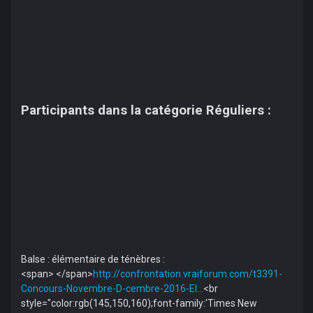
Participants dans la catégorie Réguliers :
Balse : élémentaire de ténèbres :
<span> </span>
http://confrontation.vraiforum.com/t3391-
Concours-Novembre-D-cembre-2016-El…
<br
style="color:rgb(145,150,160);font-family:'Times New