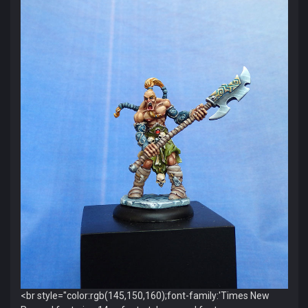
<br style="color:rgb(145,150,160);font-family:'Times New