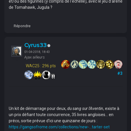
et/ou des figurines (y compris de l'échelle), avec le jeu d'arène
de Tomahawk, Jugula ?
Répondre
Cyrus33
01-04-2018, 18:43
Ajax ailleurs
WAC25 : 296 pts
#3
Un kit de démarrage pour deux,
du sang sur l'Aventin
, existe à
un prix défiant toute concurrence, 35 livres angloises... en
préco, sortie prévue d'ici une quinzaine de jours :
https://gangsofrome.com/collections/new-...tarter-set