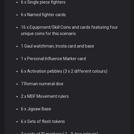
6 x Single piece fighters
6 x Named fighter cards
16 x Equipment/Skill Coins and cards featuring four
unique coins for this scenario
1 Gaul watchman, Incola card and base
1 x Personal Influence Marker card
6 x Activation pebbles (3 x 2 different colours)
7 Roman numeral dice
2 x MDF Movement rulers
6 x Jigsaw Base
6 x Sets of flesh tokens
2 x sets of ID markers ( 1 - 3, two colours)