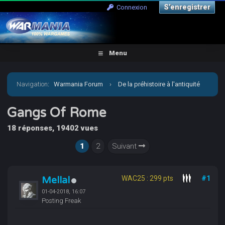
S’enregistrer
Connexion
Menu
Navigation
:
Warmania Forum
›
De la préhistoire à l'antiquité
›
Antiquité-Historique
›
Gangs Of Rome
Gangs Of Rome
18 réponses, 19402 vues
1
2
Suivant
Mellal
WAC25 : 299 pts
#1
01-04-2018, 16:07
Posting Freak