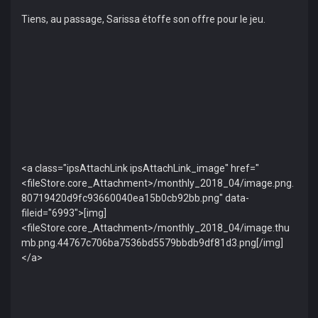
Tiens, au passage, Sarissa étoffe son offre pour le jeu.
<a class="ipsAttachLink ipsAttachLink_image" href="
<fileStore.core_Attachment>/monthly_2018_04/image.png.
80719420d9fc93660040ea15b0cb92bb.png" data-
fileid="6993">[img]
<fileStore.core_Attachment>/monthly_2018_04/image.thu
mb.png.44767c706ba7536bd5579bbdb9df81d3.png[/img]
</a>