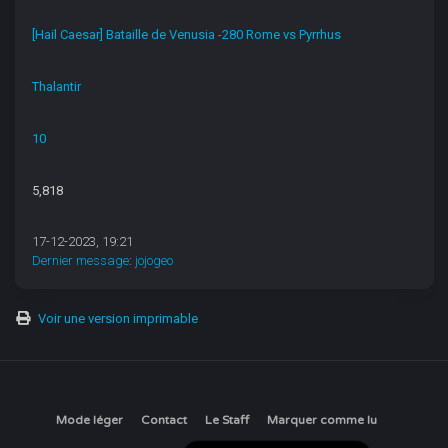
[Hail Caesar] Bataille de Venusia -280 Rome vs Pyrrhus
Thalantir
10
5,818
17-12-2023, 19:21
Dernier message
:
jojogeo
Voir une version imprimable
Mode léger
Contact
Le Staff
Marquer comme lu