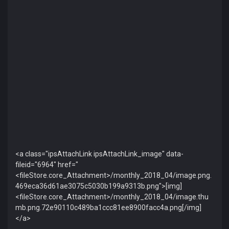
<a class="ipsAttachLink ipsAttachLink_image" data-
fileid="6964" href="
<fileStore.core_Attachment>/monthly_2018_04/image.png.
469eca36d61ae3075c5030b199a9313b.png">[img]
<fileStore.core_Attachment>/monthly_2018_04/image.thu
mb.png.72e90110c489ba1ccc81ee8900facc4a.png[/img]
</a>