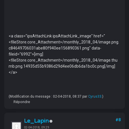
<a class="ipsAttachLink ipsAttachLink_image" href="
<fileStore.core_Attachment>/monthly_2018_04/image.png.
c84649706031abe80f940ee156890361.png" data-
fileid="6992">[img]
<fileStore.core_Attachment>/monthly_2018_04/image.thu
mb.png.14935d55b9386d29d4ee06db6da1bc0c.png[/img]
</a>
(Modification du message : 02-04-2018, 08:37 par
Cyrus33
.)
Répondre
Le_Lapin
#8
02-04-2018, 09:29