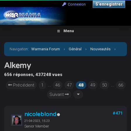
S’enregistrer
Connexion
Menu
Navigation
:
Warmania Forum
›
Général
›
Nouveautés
›
Alkemy
Alkemy
656 réponses, 437248 vues
Précédent
1
...
46
47
48
49
50
...
66
Suivant
nicoleblond
#471
21-04-2023, 15:23
Senior Member