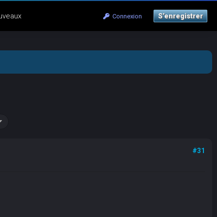
uveaux
S’enregistrer
Connexion
#31