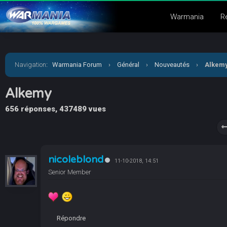
Warmania
R
Navigation
:
Warmania Forum
›
Général
›
Nouveautés
›
Alkem
Alkemy
656 réponses, 437489 vues
nicoleblond
11-10-2018, 14:51
Senior Member
Répondre