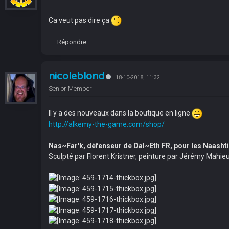
Ca veut pas dire ça
Répondre
nicoleblond
18-10-2018, 11:32
Senior Member
Il y a des nouveaux dans la boutique en ligne
http://alkemy-the-game.com/shop/
Nas~Far'k, défenseur de Dal~Eth FR, pour les Naasht
Sculpté par Florent Kristner, peinture par Jérémy Mahie