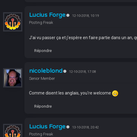
Lucius Forge
12-10-2018, 10:19
Posting Freak
J'ai vu passer ça et j'espère en faire partie dans un an, q
Répondre
nicoleblond
12-10-2018, 17:08
Senior Member
Comme disent les anglais, you're welcome
Répondre
Lucius Forge
13-10-2018, 20:42
Posting Freak