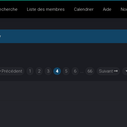
echerche
Liste des membres
Calendrier
Aide
No
y
Précédent
1
2
3
4
5
6
...
66
Suivant