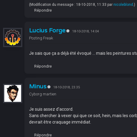
(Modification du message : 18-10-2018, 11:33 par
nicoleblond
.)
Répondre
Lucius Forge
18-10-2018, 14:04
Posting Freak
Je sais que ça a déjà été évoqué ... mais les peintures s
Répondre
Minus
18-10-2018, 23:35
Cyborg martien
Je suis assez d'accord.
Sans chercher à vexer qui que ce soit, hein, mais les c
devrait être craquage immédiat.
Répondre