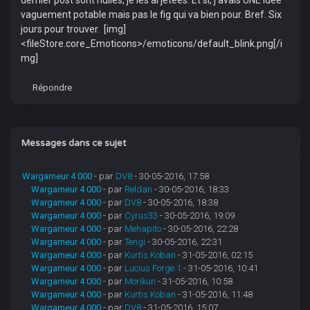
dernier post sont nulles, je les ai jetées. Et si, j'avais UNE idée
vaguement potable mais pas le fig qui va bien pour. Bref. Six
jours pour trouver. [img]
<fileStore.core_Emoticons>/emoticons/default_blink.png[/i
mg]
Répondre
Messages dans ce sujet
Wargameur 4 000
- par
DV8
- 30-05-2016, 17:58
Wargameur 4 000
- par
Reldan
- 30-05-2016, 18:33
Wargameur 4 000
- par
DV8
- 30-05-2016, 18:38
Wargameur 4 000
- par
Cyrus33
- 30-05-2016, 19:09
Wargameur 4 000
- par
Mehapito
- 30-05-2016, 22:28
Wargameur 4 000
- par
Tengi
- 30-05-2016, 22:31
Wargameur 4 000
- par
Kurtis Koban
- 31-05-2016, 02:15
Wargameur 4 000
- par
Lucius Forge 1
- 31-05-2016, 10:41
Wargameur 4 000
- par
Morikun
- 31-05-2016, 10:58
Wargameur 4 000
- par
Kurtis Koban
- 31-05-2016, 11:48
Wargameur 4 000
- par
DV8
- 31-05-2016, 15:07