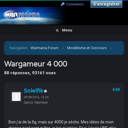
S’enregistrer
Connexion
Menu
Navigation
:
Warmania Forum
›
Modélisme et Concours
›
Concours & défis
›
Wargameur 4 000
Wargameur 4 000
88 réponses, 93161 vues
Solelfik
#49
09-08-2016, 13:26
Senior Member
Bon j'ai de la fig, mais sur 4000 je sèche. Mes idées de mon