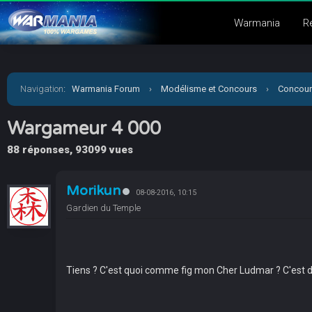
Warmania
R
Navigation
:
Warmania Forum
›
Modélisme et Concours
›
Concour
Wargameur 4 000
88 réponses, 93099 vues
Morikun
08-08-2016, 10:15
Gardien du Temple
Tiens ? C'est quoi comme fig mon Cher Ludmar ? C'est d