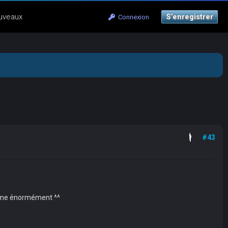
uveaux
S’enregistrer
Connexion
#43
'aime énormément ^^