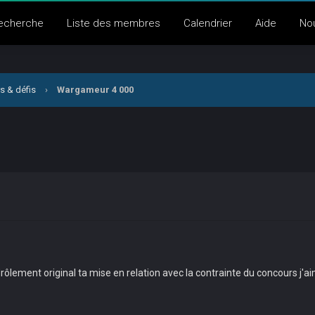
echerche
Liste des membres
Calendrier
Aide
No
s & défis
›
Wargameur 4 000
rôlement original ta mise en relation avec la contrainte du concours j