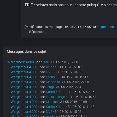
EDIT :
peintes mais pas pour l'occase puisqu'il y a des
(Modification du message : 05-08-2016, 15:05 par
la queue en ai
Répondre
Messages dans ce sujet
Wargameur 4 000
- par
DV8
- 30-05-2016, 17:58
Wargameur 4 000
- par
Reldan
- 30-05-2016, 18:33
Wargameur 4 000
- par
DV8
- 30-05-2016, 18:38
Wargameur 4 000
- par
Cyrus33
- 30-05-2016, 19:09
Wargameur 4 000
- par
Mehapito
- 30-05-2016, 22:28
Wargameur 4 000
- par
Tengi
- 30-05-2016, 22:31
Wargameur 4 000
- par
Kurtis Koban
- 31-05-2016, 02:15
Wargameur 4 000
- par
Lucius Forge 1
- 31-05-2016, 10:41
Wargameur 4 000
- par
Morikun
- 31-05-2016, 10:58
Wargameur 4 000
- par
Kurtis Koban
- 31-05-2016, 11:48
Wargameur 4 000
- par
DV8
- 31-05-2016, 15:07
Wargameur 4 000
- par
mathieu
- 31-05-2016, 18:41