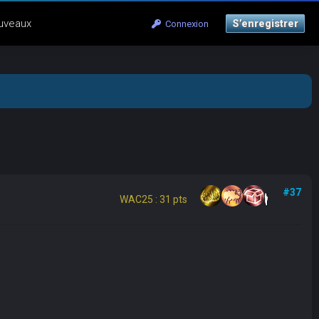
uveaux
S’enregistrer
Connexion
#37
WAC25 : 31 pts