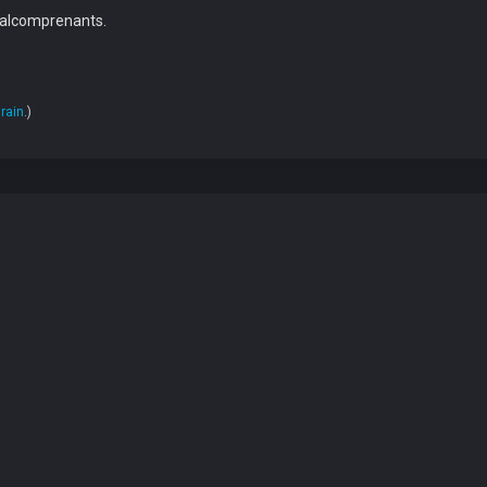
 malcomprenants.
rain
.)