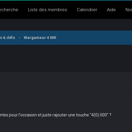
echerche
Liste des membres
Calendrier
Aide
No
s & défis
›
Wargameur 4 000
eintes pour l'occasion et juste rajouter une touche "4(0).000" ?