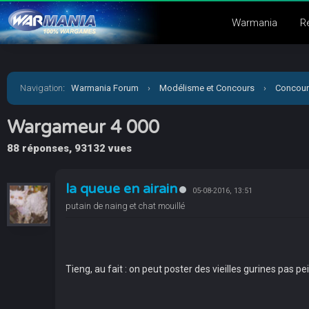
Warmania
R
Navigation
:
Warmania Forum
›
Modélisme et Concours
›
Concour
Wargameur 4 000
88 réponses, 93132 vues
la queue en airain
05-08-2016, 13:51
putain de naing et chat mouillé
Tieng, au fait : on peut poster des vieilles gurines pas p