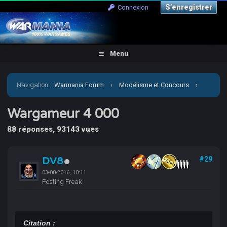
S’enregistrer
Connexion
Menu
Navigation
:
Warmania Forum
›
Modélisme et Concours
›
Concours & défis
›
Wargameur 4 000
Wargameur 4 000
88 réponses, 93143 vues
DV8
#29
03-08-2016, 10:11
Posting Freak
Citation :