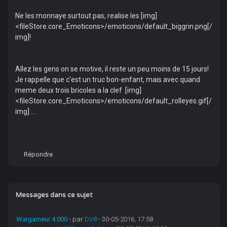
Ne les monnaye surtout pas, realise les [img]
<fileStore.core_Emoticons>/emoticons/default_biggrin.png[/
img]!
Allez les gens on se motive, il reste un peu moins de 15 jours!
Je rappelle que c'est un truc bon-enfant, mais avec quand
meme deux trois bricoles a la clef [img]
<fileStore.core_Emoticons>/emoticons/default_rolleyes.gif[/
img] ...
Répondre
Messages dans ce sujet
Wargameur 4 000
- par
DV8
- 30-05-2016, 17:58