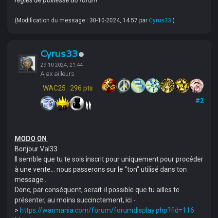
règles de politesse du forum
(Modification du message : 30-10-2024, 14:57 par
Cyrus33
.)
Cyrus33
29-10-2024, 21:44
Ajax ailleurs
WAC25 : 296 pts
#2
MODO ON
Bonjour Val33.
Il semble que tu te sois inscrit pour uniquement pour procéder
à une vente... nous passerons sur le "ton" utilisé dans ton
message...
Donc, par conséquent, serait-il possible que tu ailles te
présenter, au moins succinctement, ici -
>
https://warmania.com/forum/forumdisplay.php?fid=116