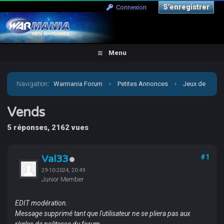
S’enregistrer
Connexion
Menu
Navigation
:
Warmania Forum
›
Petites Annonces
›
Jeux de
figurines
›
Vends
Vends
5 réponses, 2162 vues
Val33
#1
29-10-2024, 20:49
Junior Member
EDIT modération.
Message supprimé tant que l'utilisateur ne se pliera pas aux