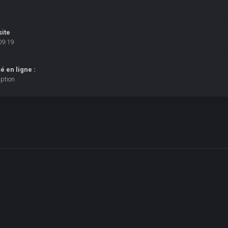
site
09:19
 en ligne :
ption