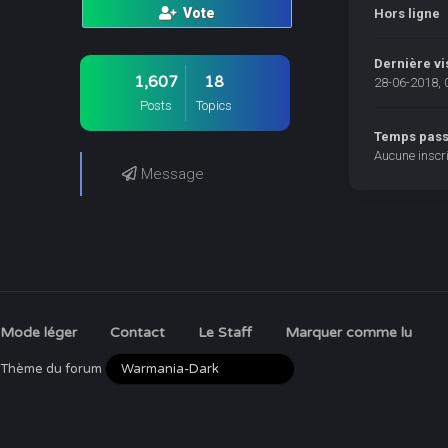
Vote
Hors ligne
Dernière vi
1,607
18
28-06-2018, 
Posts
Topics
Temps passé
Aucune inscri
Message
Mode léger
Contact
Le Staff
Marquer comme lu
Thème du forum