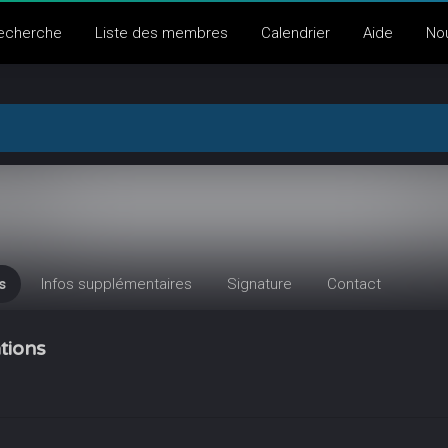
echerche
Liste des membres
Calendrier
Aide
No
s
Infos supplémentaires
Signature
Contact
tions