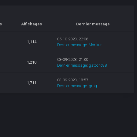
s
Affichages
Dernier message
05-10-2023, 22:06
1,114
Dernier message
:
Morikun
03-09-2023, 21:30
1,210
Dernier message
:
gatocho38
03-09-2023, 18:57
1,711
Dernier message
:
grog