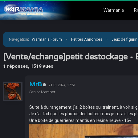
Warmania
R
Navigation
:
Warmania Forum
›
Petites Annonces
›
Jeux de figuri
[Vente/echange]petit destockage -
1 réponses, 1519 vues
MrB
21-01-2024, 17:51
Senior Member
Suite à du rangement, j'ai 2 boîtes qui trainent, à voir si
Je n'ai fait que les photos des boîtes mais je ferais les p
Une boîte de guerrières mantis en résine neuve - 15€