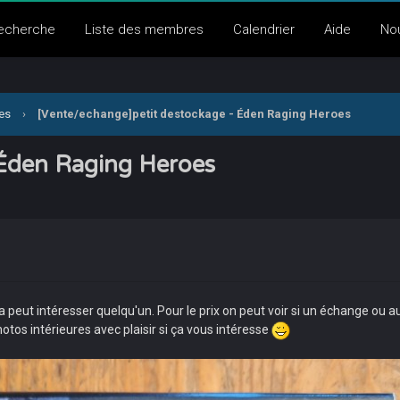
echerche
Liste des membres
Calendrier
Aide
No
nes
›
[Vente/echange]petit destockage - Éden Raging Heroes
 Éden Raging Heroes
 ça peut intéresser quelqu'un. Pour le prix on peut voir si un échange ou au
hotos intérieures avec plaisir si ça vous intéresse