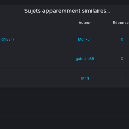
Sujets apparemment similaires...
Auteur
Réponse
RINES !)
Morikun
0
gatocho38
0
grog
1