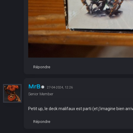
Répondre
MrB
27-04-2024, 12:26
Senior Member
Petit up, le deck malifaux est parti (et j'imagine bien arriv
Répondre