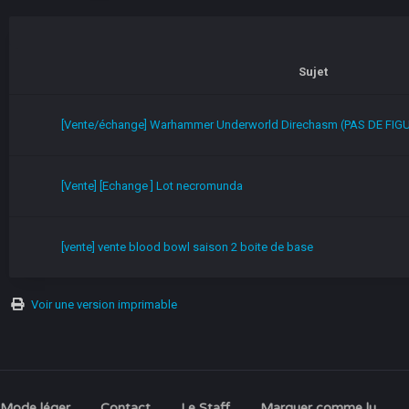
Sujet
[Vente/échange] Warhammer Underworld Direchasm (PAS DE FIGU
[Vente] [Echange ] Lot necromunda
[vente] vente blood bowl saison 2 boite de base
Voir une version imprimable
Mode léger
Contact
Le Staff
Marquer comme lu