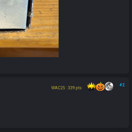
#2
WAC25 : 339 pts