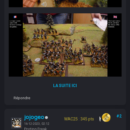
LA SUITE ICI
Répondre
jojogeo
#2
WAC25 : 345 pts
16-12-2023, 02:12
Posting Freak