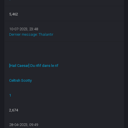
5,462
10-07-2023, 23:48
Dernier message
:
Thalantir
[Hail Caesar] Du rifif dans le rif
Celtish Scotty
1
2,674
28-04-2023, 09:49