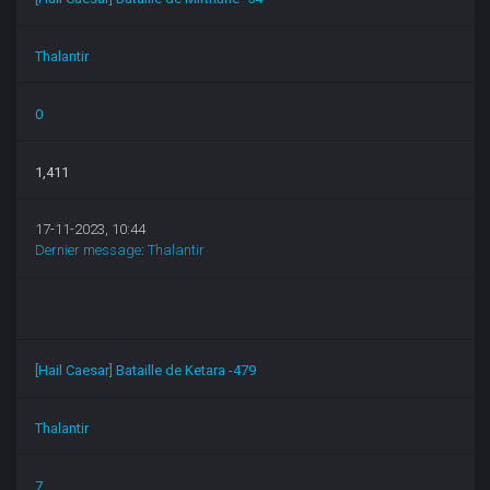
Thalantir
0
1,411
17-11-2023, 10:44
Dernier message
:
Thalantir
[Hail Caesar] Bataille de Ketara -479
Thalantir
7