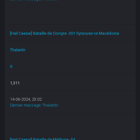
[Hail Caesar] Bataille de Corcyre -301 Syracuse vs Macédoine
Thalantir
0
1,311
14-06-2024, 23:02
Dernier message
:
Thalantir
[Hail Caesar] Bataille de Mirthune -54