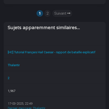
1
2
Suivant
Sujets apparemment similaires...
[HC] Tutorial Français Hail Caesar - rapport de bataille explicatif
Thalantir
2
1,967
17-03-2025, 22:49
Dernier message
:
Thalantir