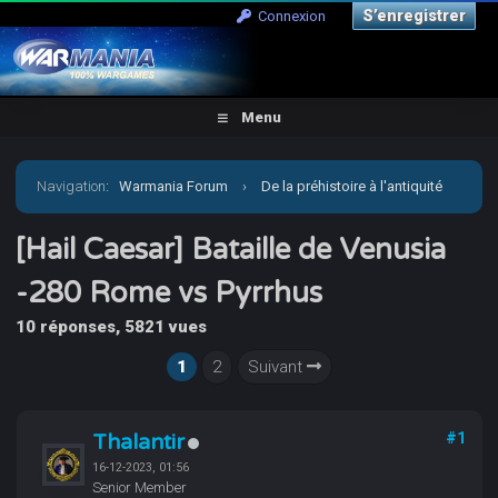
S’enregistrer
Connexion
Menu
Navigation
:
Warmania Forum
›
De la préhistoire à l'antiquité
›
Antiquité-Historique
›
[Hail Caesar] Bataille de
[Hail Caesar] Bataille de Venusia
-280 Rome vs Pyrrhus
Venusia -280 Rome vs Pyrrhus
10 réponses, 5821 vues
1
2
Suivant
Thalantir
#1
16-12-2023, 01:56
Senior Member