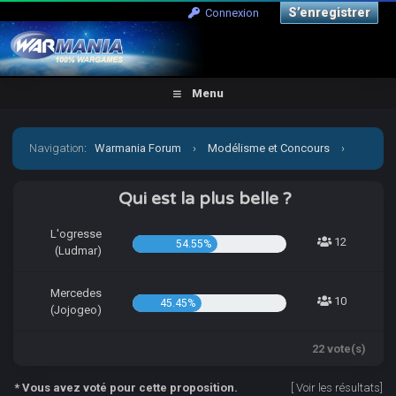
S’enregistrer
Connexion
Menu
Navigation
:
Warmania Forum
›
Modélisme et Concours
›
Concours & défis
›
[CCCP] Vient par la mon petit Jojo!
Qui est la plus belle ?
L'ogresse
12
54.55%
(Ludmar)
Mercedes
10
45.45%
(Jojogeo)
22 vote(s)
* Vous avez voté pour cette proposition.
[
Voir les résultats
]