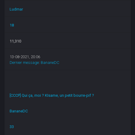
Ludmar
18
11,310
13-08-2021, 20:06
Dernier message
:
BananeDC
[CCCP] Qui ça, moi ? KIsame, un petit bourre-pif ?
BananeDC
33