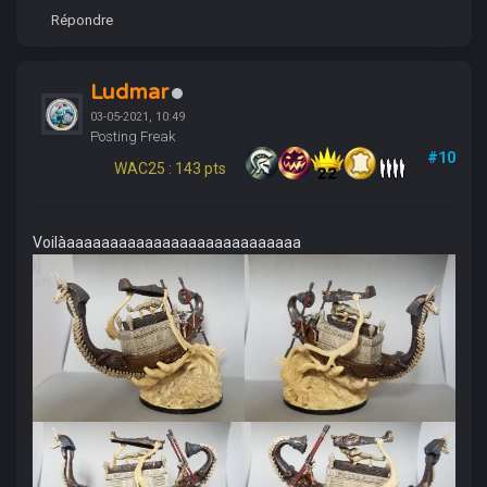
Répondre
Ludmar
03-05-2021, 10:49
Posting Freak
#10
WAC25 : 143 pts
Voilàaaaaaaaaaaaaaaaaaaaaaaaaaaa