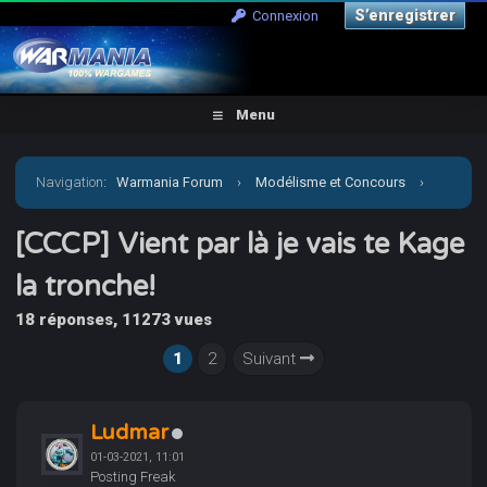
S’enregistrer
Connexion
Menu
Navigation
:
Warmania Forum
›
Modélisme et Concours
›
Concours & défis
›
[CCCP] Vient par là je vais te Kage la
[CCCP] Vient par là je vais te Kage
la tronche!
tronche!
18 réponses, 11273 vues
1
2
Suivant
Ludmar
01-03-2021, 11:01
Posting Freak