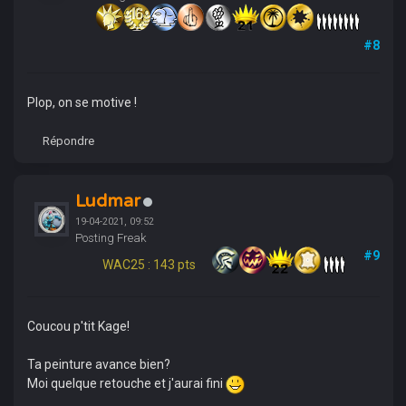
#8
Plop, on se motive !
Répondre
Ludmar
19-04-2021, 09:52
Posting Freak
#9
WAC25 : 143 pts
Coucou p'tit Kage!
Ta peinture avance bien?
Moi quelque retouche et j'aurai fini