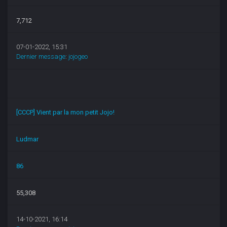
7,712
07-01-2022, 15:31
Dernier message
:
jojogeo
[CCCP] Vient par la mon petit Jojo!
Ludmar
86
55,308
14-10-2021, 16:14