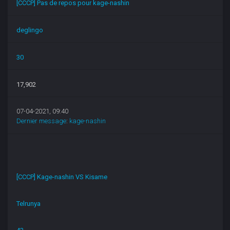
[CCCP] Pas de repos pour kage-nashin
deglingo
30
17,902
07-04-2021, 09:40
Dernier message
:
kage-nashin
[CCCP] Kage-nashin VS Kisame
Telrunya