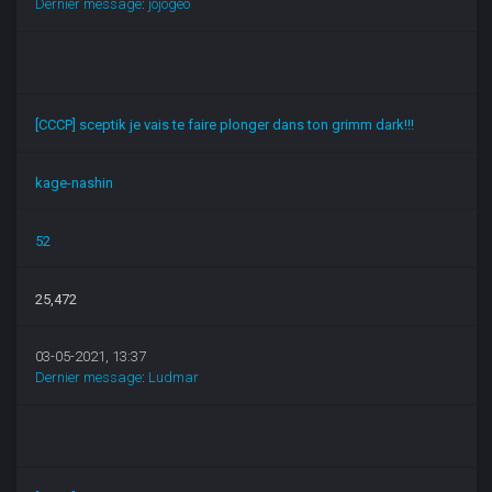
Dernier message
:
jojogeo
[CCCP] sceptik je vais te faire plonger dans ton grimm dark!!!
kage-nashin
52
25,472
03-05-2021, 13:37
Dernier message
:
Ludmar