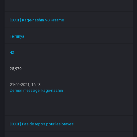
[CCCP] Kage-nashin VS Kisame
Telrunya
42
25,979
21-01-2021, 16:43
Dernier message
:
kage-nashin
[CCCP] Pas de repos pour les braves!