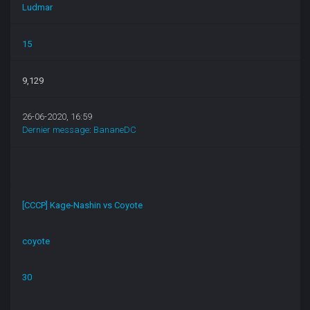
Ludmar
15
9,129
26-06-2020, 16:59
Dernier message
:
BananeDC
[CCCP] Kage-Nashin vs Coyote
coyote
30