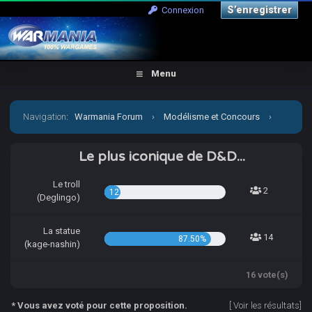
S’enregistrer
Connexion
Menu
Navigation
:
Warmania Forum
›
Modélisme et Concours
›
Concours & défis
›
[CCCP] Pas de repos pour kage-nashin
Le plus iconique de D&D...
Le troll
2
12.50%
(Deglingo)
La statue
14
87.50%
(kage-nashin)
16 vote(s)
* Vous avez voté pour cette proposition.
[
Voir les résultats
]