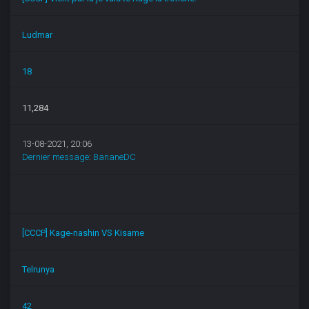
Ludmar
18
11,284
13-08-2021, 20:06
Dernier message
:
BananeDC
[CCCP] Kage-nashin VS Kisame
Telrunya
42