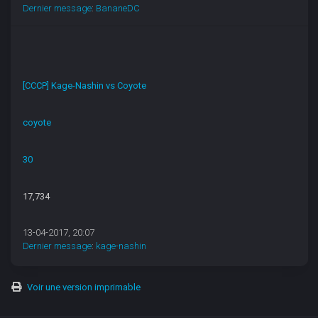
Dernier message
:
BananeDC
[CCCP] Kage-Nashin vs Coyote
coyote
30
17,734
13-04-2017, 20:07
Dernier message
:
kage-nashin
Voir une version imprimable