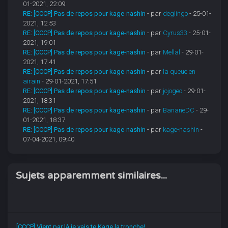
01-2021, 22:09
RE: [CCCP] Pas de repos pour kage-nashin
- par
deglingo
- 25-01-
2021, 12:53
RE: [CCCP] Pas de repos pour kage-nashin
- par
Cyrus33
- 25-01-
2021, 19:01
RE: [CCCP] Pas de repos pour kage-nashin
- par
Mellal
- 29-01-
2021, 17:41
RE: [CCCP] Pas de repos pour kage-nashin
- par
la queue en
airain
- 29-01-2021, 17:51
RE: [CCCP] Pas de repos pour kage-nashin
- par
jojogeo
- 29-01-
2021, 18:31
RE: [CCCP] Pas de repos pour kage-nashin
- par
BananeDC
- 29-
01-2021, 18:37
RE: [CCCP] Pas de repos pour kage-nashin
- par
kage-nashin
-
07-04-2021, 09:40
Sujets apparemment similaires...
[CCCP] Vient par là je vais te Kage la tronche!