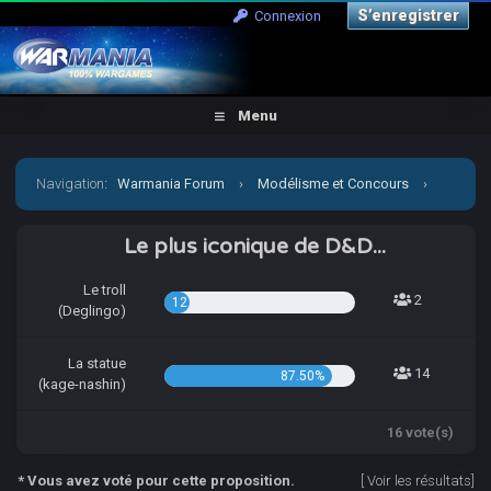
S’enregistrer
Connexion
Menu
Navigation
:
Warmania Forum
›
Modélisme et Concours
›
Concours & défis
›
[CCCP] Pas de repos pour kage-nashin
Le plus iconique de D&D...
Le troll
2
12.50%
(Deglingo)
La statue
14
87.50%
(kage-nashin)
16 vote(s)
* Vous avez voté pour cette proposition.
[
Voir les résultats
]