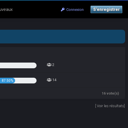
uveaux
S’enregistrer
Connexion
2
14
87.50%
16 vote(s)
[
Voir les résultats
]