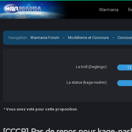
Warmania
R
Navigation
:
Warmania Forum
›
Modélisme et Concours
›
Concour
Le troll (Deglingo)
12
La statue (kage-nashin)
* Vous avez voté pour cette proposition.
[CCCP] Pas de repos pour kage-nas