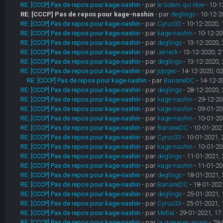
RE: [CCCP] Pas de repos pour kage-nashin
- par
le Golem qui rêve
- 10-1
RE: [CCCP] Pas de repos pour kage-nashin
- par
deglingo
- 10-12-2
RE: [CCCP] Pas de repos pour kage-nashin
- par
Cyrus33
- 10-12-2020, 
RE: [CCCP] Pas de repos pour kage-nashin
- par
kage-nashin
- 10-12-20
RE: [CCCP] Pas de repos pour kage-nashin
- par
deglingo
- 13-12-2020, 
RE: [CCCP] Pas de repos pour kage-nashin
- par
Jerreck
- 13-12-2020, 2
RE: [CCCP] Pas de repos pour kage-nashin
- par
deglingo
- 13-12-2020, 
RE: [CCCP] Pas de repos pour kage-nashin
- par
jojogeo
- 14-12-2020, 02
RE: [CCCP] Pas de repos pour kage-nashin
- par
BananeDC
- 14-12-2
RE: [CCCP] Pas de repos pour kage-nashin
- par
deglingo
- 28-12-2020, 
RE: [CCCP] Pas de repos pour kage-nashin
- par
kage-nashin
- 29-12-20
RE: [CCCP] Pas de repos pour kage-nashin
- par
kage-nashin
- 09-01-20
RE: [CCCP] Pas de repos pour kage-nashin
- par
kage-nashin
- 10-01-20
RE: [CCCP] Pas de repos pour kage-nashin
- par
BananeDC
- 10-01-2021
RE: [CCCP] Pas de repos pour kage-nashin
- par
Cyrus33
- 10-01-2021, 
RE: [CCCP] Pas de repos pour kage-nashin
- par
kage-nashin
- 10-01-20
RE: [CCCP] Pas de repos pour kage-nashin
- par
deglingo
- 11-01-2021, 
RE: [CCCP] Pas de repos pour kage-nashin
- par
kage-nashin
- 11-01-20
RE: [CCCP] Pas de repos pour kage-nashin
- par
deglingo
- 18-01-2021, 
RE: [CCCP] Pas de repos pour kage-nashin
- par
BananeDC
- 18-01-2021
RE: [CCCP] Pas de repos pour kage-nashin
- par
deglingo
- 25-01-2021, 
RE: [CCCP] Pas de repos pour kage-nashin
- par
Cyrus33
- 25-01-2021, 
RE: [CCCP] Pas de repos pour kage-nashin
- par
Mellal
- 29-01-2021, 17
RE: [CCCP] Pas de repos pour kage-nashin
- par
la queue en airain
- 29-