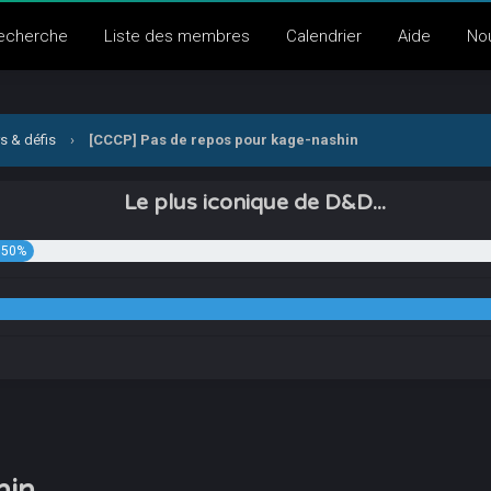
echerche
Liste des membres
Calendrier
Aide
No
s & défis
›
[CCCP] Pas de repos pour kage-nashin
Le plus iconique de D&D...
.50%
hin