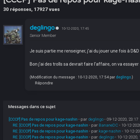
30 réponses, 17927 vues
deglingo
10-12-2020, 17:45
Senior Member
Je suis partie me renseigner, j'ai du jouer une fois à D&D
Bon j'ai des trolls sa devrait faire l’affaire, on va essaye
(Modification du message : 10-12-2020, 17:54 par
deglingo
.)
Répondre
Messages dans ce sujet
[CCCP] Pas de repos pour kage-nashin
- par
deglingo
- 09-12-2020, 23:17
RE: [CCCP] Pas de repos pour kage-nashin
- par
BananeDC
- 10-12-2020
RE: [CCCP] Pas de repos pour kage-nashin
- par
kage-nashin
- 10-12-20
RE: [CCCP] Pas de repos pour kage-nashin
- par
deglingo
- 10-12-2020, 