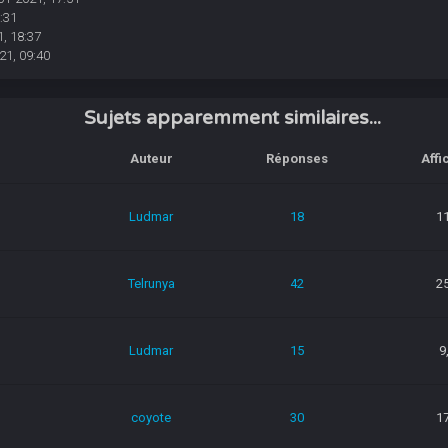
:31
, 18:37
21, 09:40
Sujets apparemment similaires...
Auteur
Réponses
Affi
Ludmar
18
1
Telrunya
42
2
Ludmar
15
9
coyote
30
1