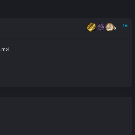
#6
à moi.