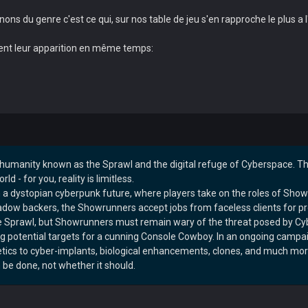
s du genre c'est ce qui, sur nos table de jeu s'en rapproche le plus a l
ment leur apparition en même temps:
 humanity known as the Sprawl and the digital refuge of Cyberspace. Th
d - for you, reality is limitless.
n a dystopian cyberpunk future, where players take on the roles of Sh
dow backers, the Showrunners accept jobs from faceless clients for pro
he Sprawl, but Showrunners must remain wary of the threat posed by Cyb
potential targets for a cunning Console Cowboy. In an ongoing campaig
cs to cyber-implants, biological enhancements, clones, and much mor
be done, not whether it should.