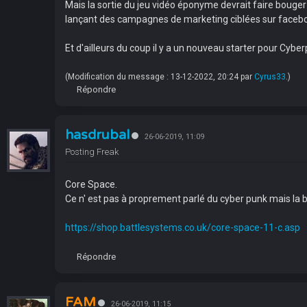
Mais la sortie du jeu vidéo éponyme devrait faire bouger 
lançant des campagnes de marketing ciblées sur facebo
Et d'ailleurs du coup il y a un nouveau starter pour Cyber
(Modification du message : 13-12-2022, 20:24 par
Cyrus33
.)
Répondre
hasdrubal
26-06-2019, 11:09
Posting Freak
Core Space.
Ce n' est pas à proprement parlé du cyber punk mais la ba
https://shop.battlesystems.co.uk/core-space-11-c.asp
Répondre
FAM
26-06-2019, 11:15