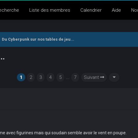
echerche
Liste des membres
Calendrier
Aide
No
Du Cyberpunk sur nos tables de jeu...
..
1
2
3
4
5
...
7
Suivant
me avec figurines mais qui soudain semble avoir le vent en poupe.