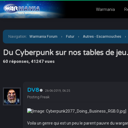
Warmania
R
Navigation
:
Warmania Forum
›
Futur
›
Autres - Escarmouches
›
Du Cyberpunk sur nos tables de jeu.
60 réponses, 41247 vues
DV8
26-06-2019, 06:25
Posting Freak
Voila un genre qui est un peu le parent pauvre du warga