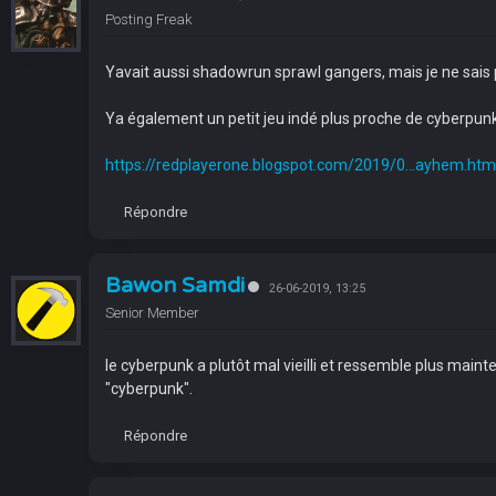
Posting Freak
Yavait aussi shadowrun sprawl gangers, mais je ne sais p
Ya également un petit jeu indé plus proche de cyberpunk,
https://redplayerone.blogspot.com/2019/0...ayhem.htm
Répondre
Bawon Samdi
26-06-2019, 13:25
Senior Member
le cyberpunk a plutôt mal vieilli et ressemble plus main
"cyberpunk".
Répondre