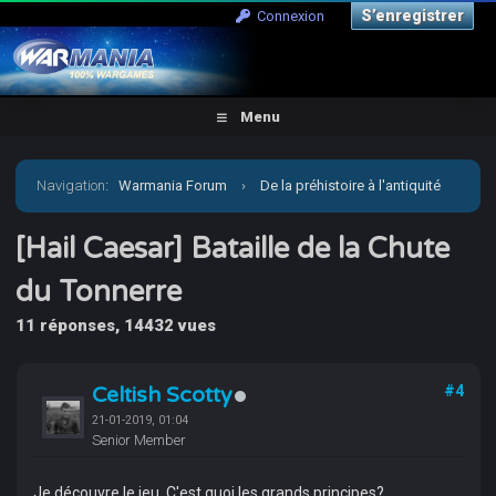
S’enregistrer
Connexion
Menu
Navigation
:
Warmania Forum
›
De la préhistoire à l'antiquité
›
Antiquité-Historique
›
[Hail Caesar] Bataille de la
[Hail Caesar] Bataille de la Chute
du Tonnerre
Chute du Tonnerre
11 réponses, 14432 vues
Celtish Scotty
#4
21-01-2019, 01:04
Senior Member
Je découvre le jeu. C'est quoi les grands principes?