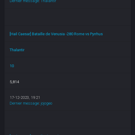
Dernier message
:
Thalantir
[Hail Caesar] Bataille de Venusia -280 Rome vs Pyrrhus
Thalantir
10
5,814
17-12-2023, 19:21
Dernier message
:
jojogeo