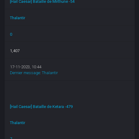
[Hail Caesar] Bataille de Mirthune -54
Thalantir
0
1,407
17-11-2023, 10:44
Dernier message
:
Thalantir
[Hail Caesar] Bataille de Ketara -479
Thalantir
7