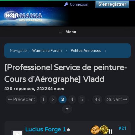
S’enregistrer
Connexion
Menu
Navigation
:
Warmania Forum
›
Petites Annonces
›
Services
›
[Professionel Service de peinture-Cours
[Professionel Service de peinture-
Cours d'Aérographe] Vladd
d'Aérographe] Vladd
420 réponses, 243234 vues
Précédent
1
2
3
4
5
...
43
Suivant
Lucius Forge 1
#21