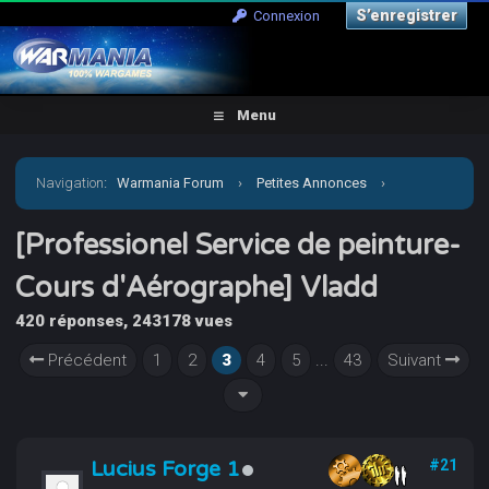
S’enregistrer
Connexion
Menu
Navigation
:
Warmania Forum
›
Petites Annonces
›
Services
›
[Professionel Service de peinture-Cours
[Professionel Service de peinture-
Cours d'Aérographe] Vladd
d'Aérographe] Vladd
420 réponses, 243178 vues
Précédent
1
2
3
4
5
...
43
Suivant
Lucius Forge 1
#21