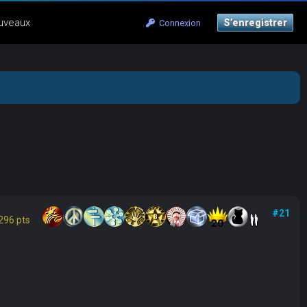
uveaux
S’enregistrer
Connexion
#21
296 pts