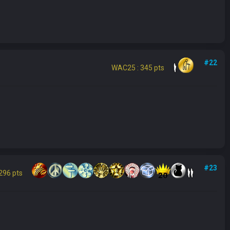
#22
WAC25 : 345 pts
#23
296 pts