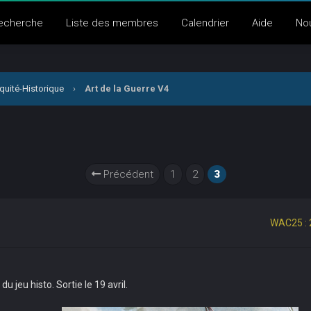
echerche
Liste des membres
Calendrier
Aide
No
quité-Historique
›
Art de la Guerre V4
Précédent
1
2
3
WAC25 : 
jeu histo. Sortie le 19 avril.