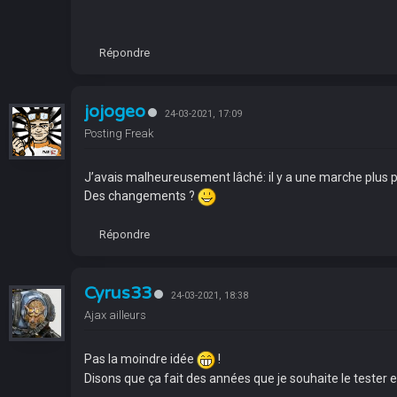
Répondre
jojogeo
24-03-2021, 17:09
Posting Freak
J’avais malheureusement lâché: il y a une marche plus p
Des changements ?
Répondre
Cyrus33
24-03-2021, 18:38
Ajax ailleurs
Pas la moindre idée
!
Disons que ça fait des années que je souhaite le tester en