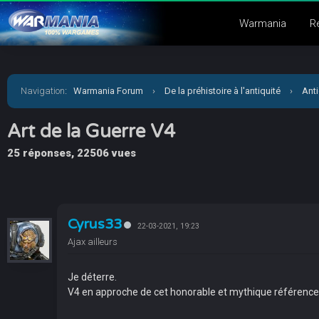
Warmania
R
Navigation
:
Warmania Forum
›
De la préhistoire à l'antiquité
›
Anti
Art de la Guerre V4
25 réponses, 22506 vues
Cyrus33
22-03-2021, 19:23
Ajax ailleurs
Je déterre.
V4 en approche de cet honorable et mythique référence du 