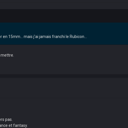
 en 15mm... mais j'ai jamais franchi le Rubicon...
y mettre.
ers pas.
ance et fantasy.