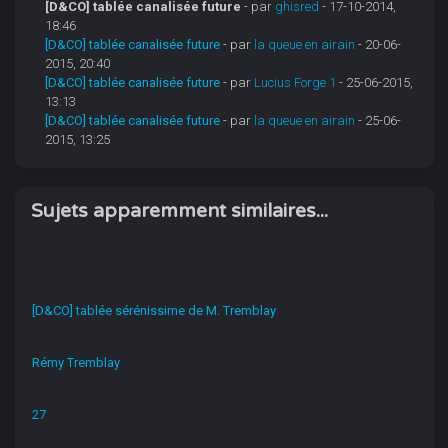
[D&CO] tablée canalisée future
- par
ghisred
- 17-10-2014,
18:46
[D&CO] tablée canalisée future
- par
la queue en airain
- 20-06-
2015, 20:40
[D&CO] tablée canalisée future
- par
Lucius Forge 1
- 25-06-2015,
13:13
[D&CO] tablée canalisée future
- par
la queue en airain
- 25-06-
2015, 13:25
Sujets apparemment similaires...
[D&CO] tablée sérénissime de M. Tremblay
Rémy Tremblay
27