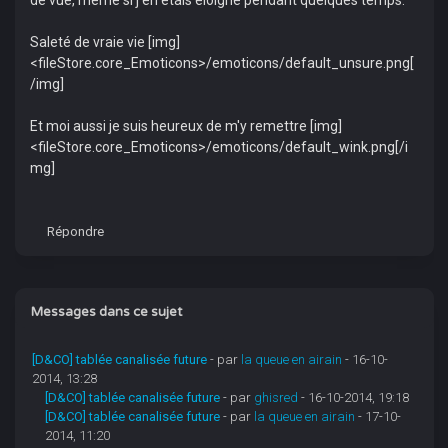
de vue, même si j'en étais éloigné pendant quelques temps.
Saleté de vraie vie [img]
<fileStore.core_Emoticons>/emoticons/default_unsure.png[
/img]
Et moi aussi je suis heureux de m'y remettre [img]
<fileStore.core_Emoticons>/emoticons/default_wink.png[/i
mg]
Répondre
Messages dans ce sujet
[D&CO] tablée canalisée future
- par
la queue en airain
- 16-10-
2014, 13:28
[D&CO] tablée canalisée future
- par
ghisred
- 16-10-2014, 19:18
[D&CO] tablée canalisée future
- par
la queue en airain
- 17-10-
2014, 11:20