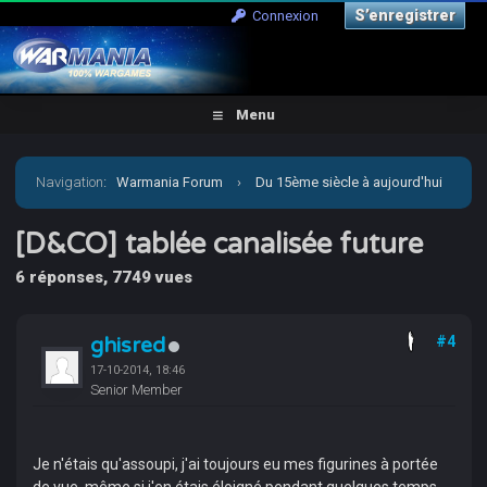
S’enregistrer
Connexion
Menu
Navigation
:
Warmania Forum
›
Du 15ème siècle à aujourd'hui
›
Moderne - Imaginaire
›
Carnevale
›
[D&CO] tablée
[D&CO] tablée canalisée future
6 réponses, 7749 vues
canalisée future
ghisred
#4
17-10-2014, 18:46
Senior Member
Je n'étais qu'assoupi, j'ai toujours eu mes figurines à portée