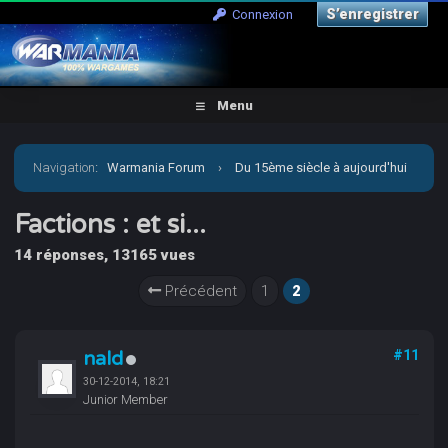
S’enregistrer
Connexion
Menu
Navigation
:
Warmania Forum
›
Du 15ème siècle à aujourd'hui
›
Moderne - Imaginaire
›
Carnevale
›
Factions : et si...
Factions : et si...
14 réponses, 13165 vues
Précédent
1
2
nald
#11
30-12-2014, 18:21
Junior Member