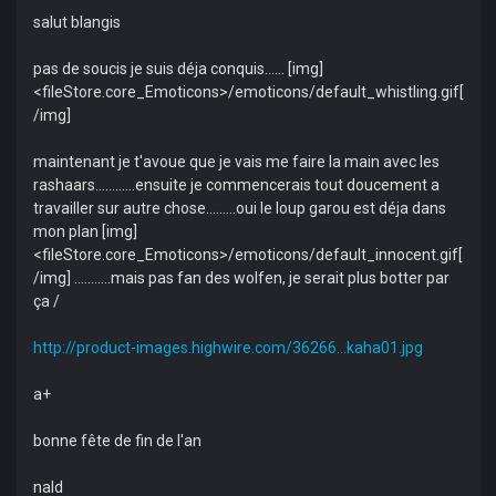
salut blangis
pas de soucis je suis déja conquis...... [img]
<fileStore.core_Emoticons>/emoticons/default_whistling.gif[
/img]
maintenant je t'avoue que je vais me faire la main avec les
rashaars............ensuite je commencerais tout doucement a
travailler sur autre chose.........oui le loup garou est déja dans
mon plan [img]
<fileStore.core_Emoticons>/emoticons/default_innocent.gif[
/img] ...........mais pas fan des wolfen, je serait plus botter par
ça /
http://product-images.highwire.com/36266...kaha01.jpg
a+
bonne fête de fin de l'an
nald