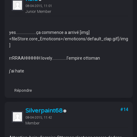
08-04-2015, 11:01
Junior Member
yes......................ça commence a arrivé [img]
<fileStore.core_Emoticons>/emoticons/default_clap.gif[/img
]
rrRRAAHHHHHH lovely................l'empire ottoman
j'ai hate
Répondre
Silverpaint68
#14
08-04-2015, 11:42
Member