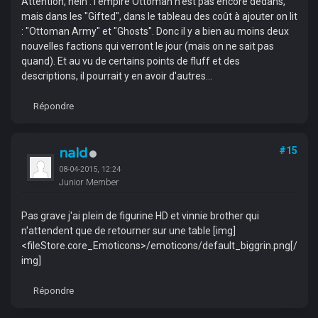
Attention, hein : l'empire Ottoman n'est pas encore dedans,
mais dans les "Gifted", dans le tableau des coût à ajouter on lit
: "Ottoman Army" et "Ghosts". Donc il y a bien au moins deux
nouvelles factions qui verront le jour (mais on ne sait pas
quand). Et au vu de certains points de fluff et des
descriptions, il pourrait y en avoir d'autres...
Répondre
nald
#15
08-04-2015, 12:24
Junior Member
Pas grave j'ai plein de figurine HD et vinnie brother qui
n'attendent que de retourner sur une table [img]
<fileStore.core_Emoticons>/emoticons/default_biggrin.png[/
img]
Répondre