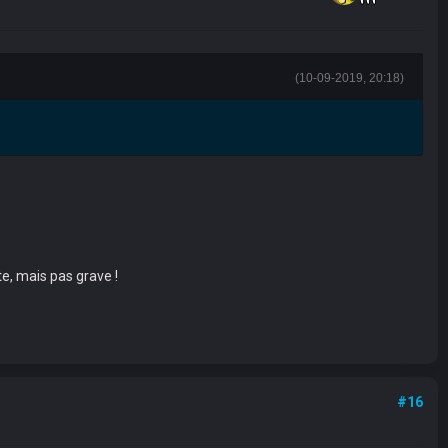
(10-09-2019, 20:18)
te, mais pas grave !
#16