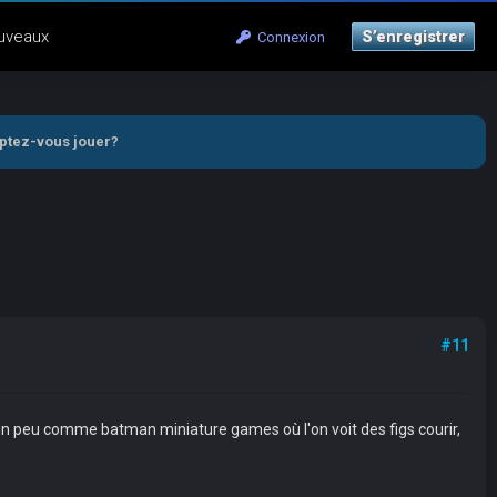
uveaux
S’enregistrer
Connexion
mptez-vous jouer?
#11
 un peu comme batman miniature games où l'on voit des figs courir,