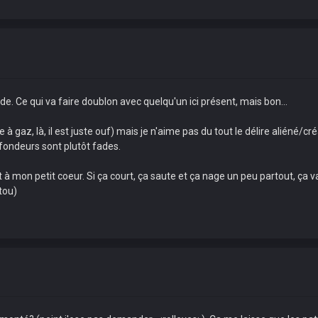
ilde. Ce qui va faire doublon avec quelqu'un ici présent, mais bon...
 gaz, là, il est juste ouf) mais je n'aime pas du tout le délire aliéné/cr
ofondeurs sont plutôt fades.
t à mon petit coeur. Si ça court, ça saute et ça nage un peu partout, ça va
tou)