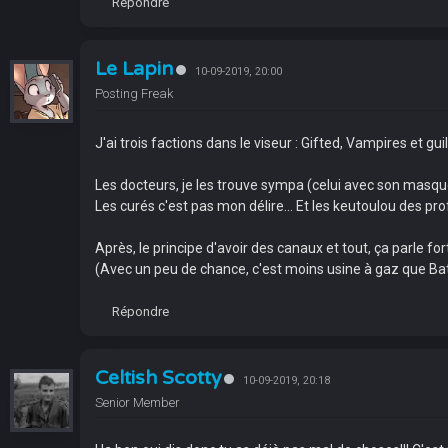
Répondre
Le Lapin
10-09-2019, 20:00
Posting Freak
J'ai trois factions dans le viseur : Gifted, Vampires et gu
Les docteurs, je les trouve sympa (celui avec son masque à
Les curés c'est pas mon délire... Et les keutoulou des pr
Après, le principe d'avoir des canaux et tout, ça parle for
(Avec un peu de chance, c'est moins usine à gaz que Ba
Répondre
Celtish Scotty
10-09-2019, 20:18
Senior Member