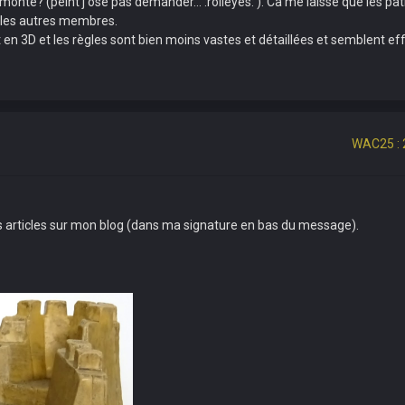
monté? (peint j'ose pas demander... :rolleyes: ). Ca me laisse que les pat
s les autres membres.
n 3D et les règles sont bien moins vastes et détaillées et semblent ef
WAC25 : 
urs articles sur mon blog (dans ma signature en bas du message).