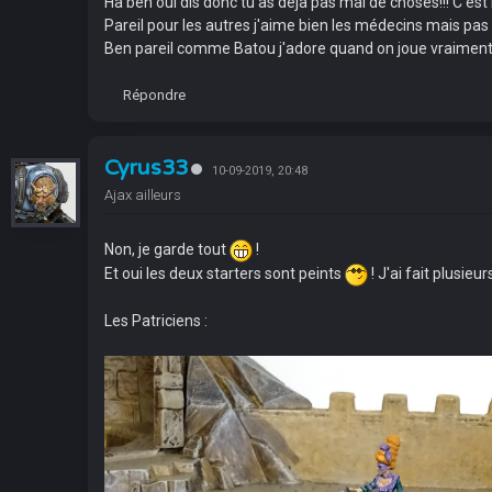
Ha ben oui dis donc tu as déjà pas mal de choses!!! C'est 
Pareil pour les autres j'aime bien les médecins mais pa
Ben pareil comme Batou j'adore quand on joue vraiment e
Répondre
Cyrus33
10-09-2019, 20:48
Ajax ailleurs
Non, je garde tout
!
Et oui les deux starters sont peints
! J'ai fait plusie
Les Patriciens :