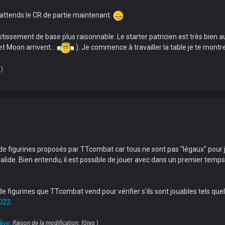
attends le CR de partie maintenant.
stissement de base plus raisonnable. Le starter patricien est très bien au
et Moon arrivent...
). Je commence à travailler la table je te montre
.)
de figurines proposés par TTcombat car tous ne sont pas "légaux" pour j
alide. Bien entendu, il est possible de jouer avec dans un premier temps 
de figurines que TTcombat vend pour vérifier s'ils sont jouables tels quels
023
.
rêve
.
Raison de la modification: fôtes
)