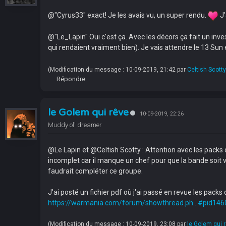
@"Cyrus33" exact! Je les avais vu, un super rendu.
J'
@"Le_Lapin" Oui c'est ça. Avec les décors ça fait un inve
qui rendaient vraiment bien). Je vais attendre le 13 Sun 
(Modification du message : 10-09-2019, 21:42 par
Celtish Scotty
Répondre
le Golem qui rêve
10-09-2019, 22:26
Muddy ol' dreamer
@Le Lapin et @Celtish Scotty : Attention avec les packs 
incomplet car il manque un chef pour que la bande soit v
faudrait compléter ce groupe.
J'ai posté un fichier pdf où j'ai passé en revue les packs 
https://warmania.com/forum/showthread.ph...#pid146
(Modification du message : 10-09-2019, 23:08 par
le Golem qui 