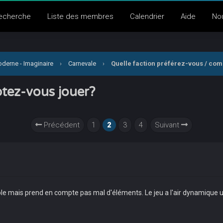
echerche
Liste des membres
Calendrier
Aide
No
derne - Imaginaire
›
Carnevale
›
Quelle faction préférez-vous / co
ptez-vous jouer?
Précédent
1
2
3
4
Suivant
imple mais prend en compte pas mal d'éléments. Le jeu a l'air dynamique