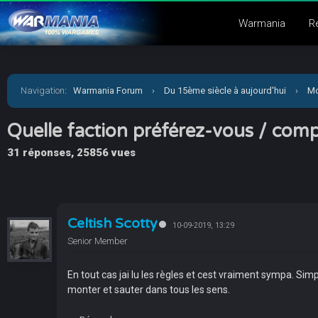
Warmania
R
Navigation
:
Warmania Forum
›
Du 15ème siècle à aujourd'hui
›
Mo
Quelle faction préférez-vous / com
31 réponses, 25856 vues
Celtish Scotty
10-09-2019, 13:29
Senior Member
En tout cas jai lu les règles et cest vraiment sympa. S
monter et sauter dans tous les sens.