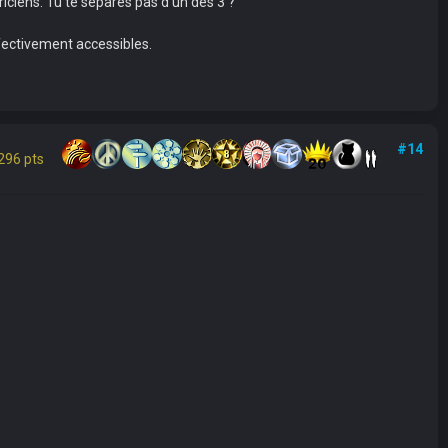
riciens. Tu te sépares pas d'un des 3 ?
fectivement accessibles.
#14
296 pts