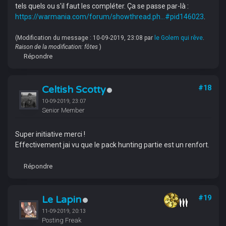
tels quels ou s'il faut les compléter. Ça se passe par-là :
https://warmania.com/forum/showthread.ph...#pid146023
.
(Modification du message : 10-09-2019, 23:08 par
le Golem qui rêve
.
Raison de la modification: fôtes
)
Répondre
Celtish Scotty
#18
10-09-2019, 23:07
Senior Member
Super initiative merci !
Effectivement jai vu que le pack hunting partie est un renfort.
Répondre
Le Lapin
#19
11-09-2019, 20:13
Posting Freak