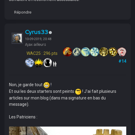
Répondre
Cyrus33
10-09-2019, 20:48
Ajax ailleurs
WAC25 : 296 pts
#14
Non, je garde tout
!
Et oui les deux starters sont peints
! J'ai fait plusieurs
articles sur mon blog (dans ma signature en bas du
message).
Les Patriciens :