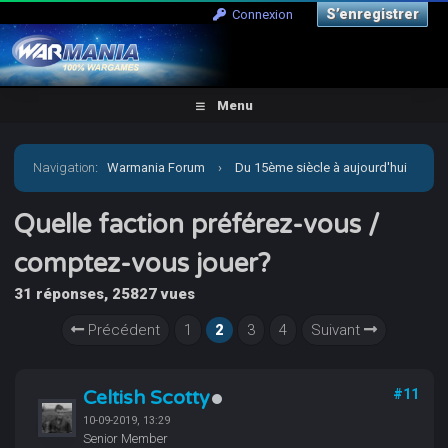
S’enregistrer
Connexion
Menu
Navigation
:
Warmania Forum
›
Du 15ème siècle à aujourd'hui
›
Moderne - Imaginaire
›
Carnevale
›
Quelle faction
Quelle faction préférez-vous /
comptez-vous jouer?
préférez-vous / comptez-vous jouer?
31 réponses, 25827 vues
Précédent
1
2
3
4
Suivant
Celtish Scotty
#11
10-09-2019, 13:29
Senior Member