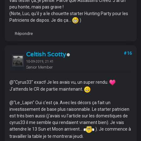
vais tester ça, je pense. Parce que Assassin's Creed. J'ai un
peu honte, mais pas grave !
(Note, Luc, qu'il y a le chouette starter Hunting Party pour les
Patriciens de dispos. Je dis ça...
)
Répondre
Celtish Scotty
#16
10-09-2019, 21:41
Senior Member
@"Cyrus33" exact! Je les avais vu, un super rendu.
J'attends le CR de partie maintenant.
@"Le_Lapin" Oui c'est ça. Avec les décors ça fait un
investissement de base plus raisonnable. Le starter patricien
est très bien aussi (j'avais vu l'article sur les domestiques de
cyrus33 il me semble qui rendaient vraiment bien). Je vais
attendre le 13 Sun et Moon arrivent...
). Je commence à
travailler la table je te montrerai jeudi.