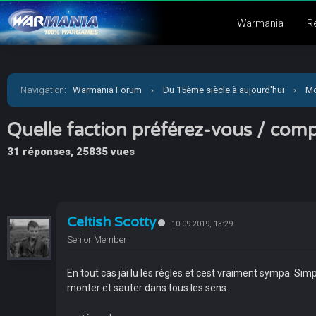
Warmania
R
Navigation
:
Warmania Forum
›
Du 15ème siècle à aujourd'hui
›
Mo
Quelle faction préférez-vous / com
31 réponses, 25835 vues
Celtish Scotty
10-09-2019, 13:29
Senior Member
En tout cas jai lu les règles et cest vraiment sympa. S
monter et sauter dans tous les sens.