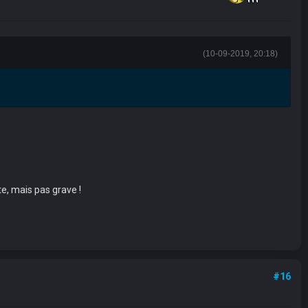
(10-09-2019, 20:18)
te, mais pas grave !
#16