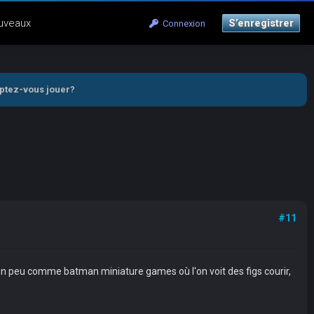
uveaux
S’enregistrer
Connexion
mptez-vous jouer?
#11
 un peu comme batman miniature games où l'on voit des figs courir,