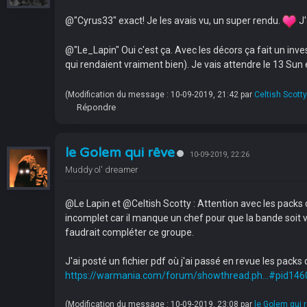
@"Cyrus33" exact! Je les avais vu, un super rendu.
J'
@"Le_Lapin" Oui c'est ça. Avec les décors ça fait un inve
qui rendaient vraiment bien). Je vais attendre le 13 Sun 
(Modification du message : 10-09-2019, 21:42 par
Celtish Scotty
Répondre
le Golem qui rêve
10-09-2019, 22:26
Muddy ol' dreamer
@Le Lapin et @Celtish Scotty : Attention avec les packs 
incomplet car il manque un chef pour que la bande soit v
faudrait compléter ce groupe.
J'ai posté un fichier pdf où j'ai passé en revue les packs 
https://warmania.com/forum/showthread.ph...#pid146
(Modification du message : 10-09-2019, 23:08 par
le Golem qui 