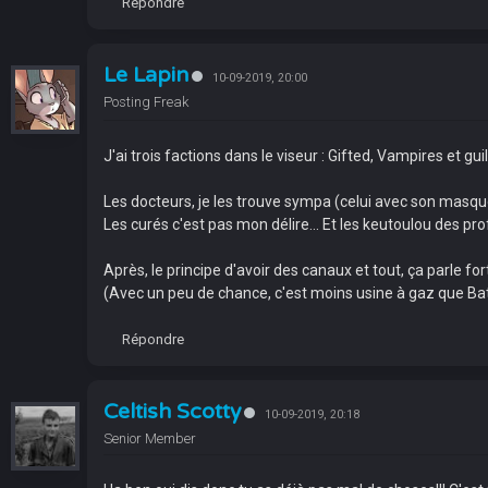
Répondre
Le Lapin
10-09-2019, 20:00
Posting Freak
J'ai trois factions dans le viseur : Gifted, Vampires et gu
Les docteurs, je les trouve sympa (celui avec son masque à
Les curés c'est pas mon délire... Et les keutoulou des pr
Après, le principe d'avoir des canaux et tout, ça parle for
(Avec un peu de chance, c'est moins usine à gaz que Ba
Répondre
Celtish Scotty
10-09-2019, 20:18
Senior Member