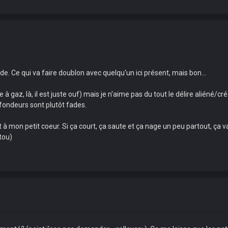
ilde. Ce qui va faire doublon avec quelqu'un ici présent, mais bon...
 gaz, là, il est juste ouf) mais je n'aime pas du tout le délire aliéné/cr
ofondeurs sont plutôt fades.
t à mon petit coeur. Si ça court, ça saute et ça nage un peu partout, ça va
tou)