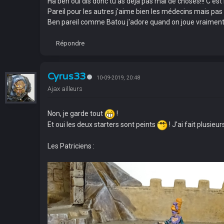
Ha ben oui dis donc tu as déjà pas mal de choses!!! C'est 
Pareil pour les autres j'aime bien les médecins mais pa
Ben pareil comme Batou j'adore quand on joue vraiment e
Répondre
Cyrus33
10-09-2019, 20:48
Ajax ailleurs
Non, je garde tout
!
Et oui les deux starters sont peints
! J'ai fait plusie
Les Patriciens :