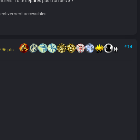
riciens. Tu te sépares pas d'un des 3 ?
fectivement accessibles.
#14
296 pts