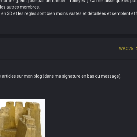
monté? (peint j'ose pas demander... :rolleyes: ). Ca me laisse que les pat
s les autres membres.
n 3D et les règles sont bien moins vastes et détaillées et semblent ef
WAC25 : 
urs articles sur mon blog (dans ma signature en bas du message).