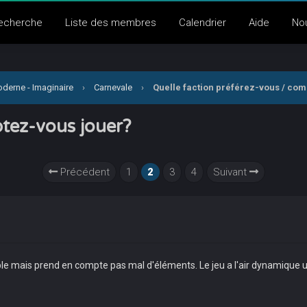
echerche
Liste des membres
Calendrier
Aide
No
derne - Imaginaire
›
Carnevale
›
Quelle faction préférez-vous / co
ptez-vous jouer?
Précédent
1
2
3
4
Suivant
imple mais prend en compte pas mal d'éléments. Le jeu a l'air dynamique