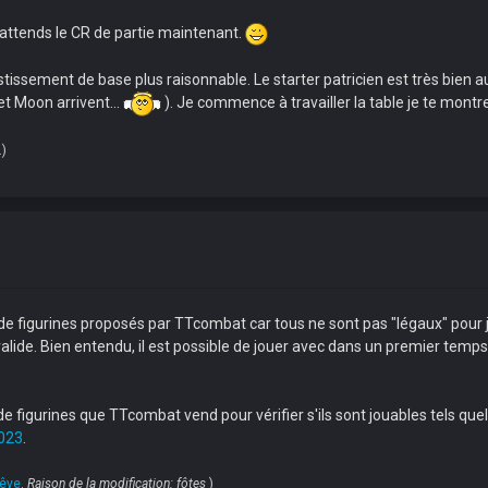
attends le CR de partie maintenant.
stissement de base plus raisonnable. Le starter patricien est très bien au
et Moon arrivent...
). Je commence à travailler la table je te montre
.)
de figurines proposés par TTcombat car tous ne sont pas "légaux" pour j
alide. Bien entendu, il est possible de jouer avec dans un premier temps 
de figurines que TTcombat vend pour vérifier s'ils sont jouables tels quels
023
.
rêve
.
Raison de la modification: fôtes
)