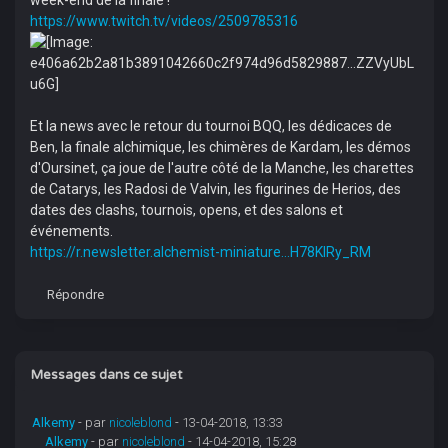
week-end de la finale !
https://www.twitch.tv/videos/2509785316
Et la news avec le retour du tournoi BQQ, les dédicaces de
Ben, la finale alchimique, les chimères de Kardam, les démos
d'Oursinet, ça joue de l'autre côté de la Manche, les charettes
de Catarys, les Radosi de Valvin, les figurines de Herios, des
dates des clashs, tournois, opens, et des salons et
événements.
https://r.newsletter.alchemist-miniature...H78KlRy_RM
Répondre
Messages dans ce sujet
Alkemy
- par
nicoleblond
- 13-04-2018, 13:33
Alkemy
- par
nicoleblond
- 14-04-2018, 15:28