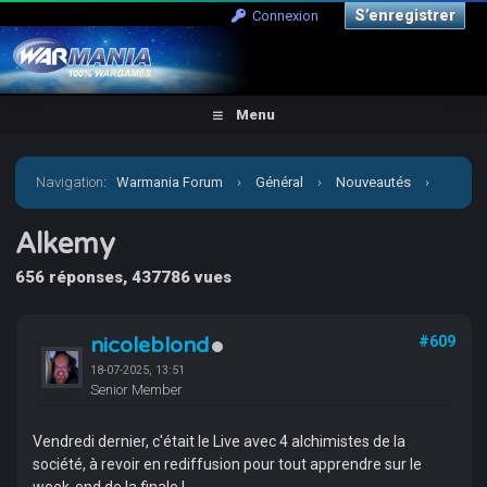
S’enregistrer
Connexion
Menu
Navigation
:
Warmania Forum
›
Général
›
Nouveautés
›
Alkemy
Alkemy
656 réponses, 437786 vues
nicoleblond
#609
18-07-2025, 13:51
Senior Member
Vendredi dernier, c'était le Live avec 4 alchimistes de la
société, à revoir en rediffusion pour tout apprendre sur le